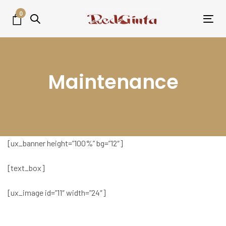
Skip
Skip
0
links
to
Tog
primary
nav
navigation
Skip
Maintenance
to
content
[ux_banner height=”100%” bg=”12″]
[text_box]
[ux_image id=”11″ width=”24″]