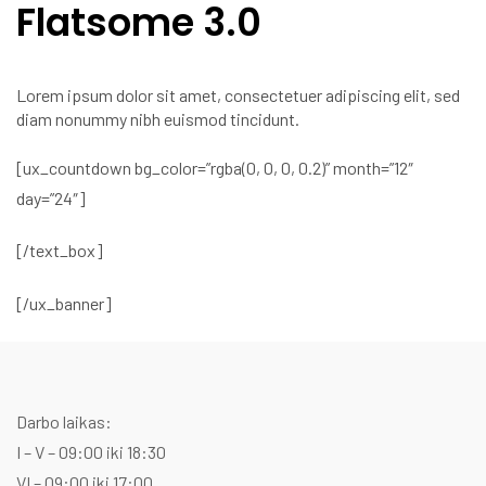
Flatsome 3.0
Lorem ipsum dolor sit amet, consectetuer adipiscing elit, sed
diam nonummy nibh euismod tincidunt.
[ux_countdown bg_color=”rgba(0, 0, 0, 0.2)” month=”12″
day=”24″]
[/text_box]
[/ux_banner]
Darbo laikas:
I – V – 09:00 iki 18:30
VI – 09:00 iki 17:00