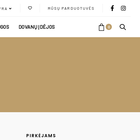
MŪSŲ PARDUOTUVĖS
YRA
GOS
DOVANŲ ĮDĖJOS
0
PIRKĖJAMS