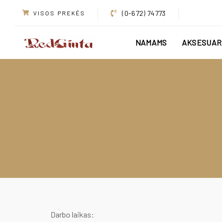
Skip
Skip
(0-672) 74773
VISOS PREKĖS
links
to
primary
NAMAMS
AKSESUAR
navigation
Skip
to
content
Darbo laikas: