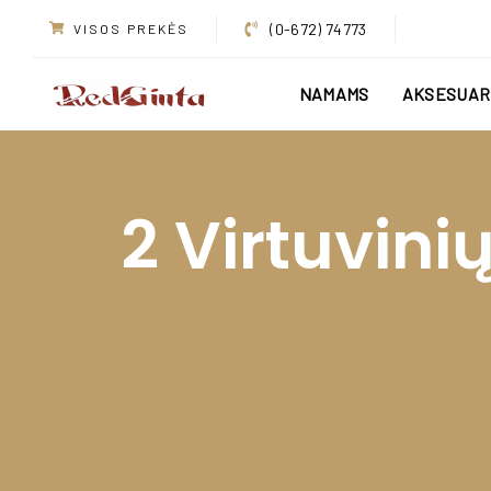
Skip
Skip
(0-672) 74773
VISOS PREKĖS
links
to
primary
NAMAMS
AKSESUAR
navigation
Skip
to
content
2 Virtuvin