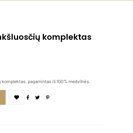
ankšluosčių komplektas
ių komplektas, pagamintas iš 100% medviln
ės.