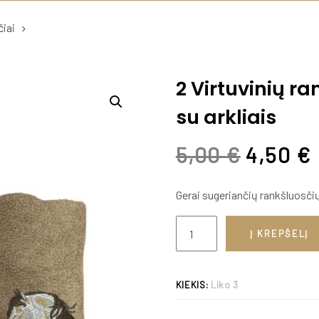
iai
2 Virtuvinių r
su arkliais
5,00
€
4,50
€
Gerai sugeriančių rankšluosč
Į KREPŠELĮ
KIEKIS:
Liko 3