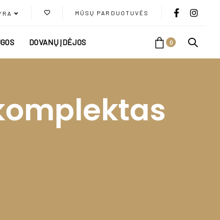
MŪSŲ PARDUOTUVĖS
YRA
GOS
DOVANŲ ĮDĖJOS
0
 komplektas