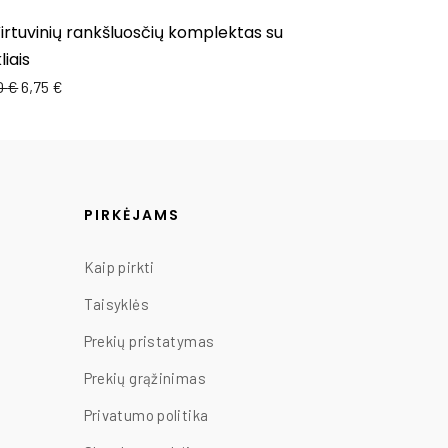
irtuvinių rankšluosčių komplektas su
3 Virtuvinių r
liais
arkliais
0
€
6,75
€
6,50
€
5,85
€
PIRKĖJAMS
Kaip pirkti
Taisyklės
Prekių pristatymas
Prekių grąžinimas
Privatumo politika