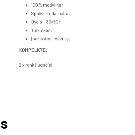
100% medvilnė;
Spalva –ruda, balta;
Dydis – 30×50;
Turkiškas;
Įpakuotas į dėžutę;
KOMPELKTE:
2 x rankšluosčiai
ės