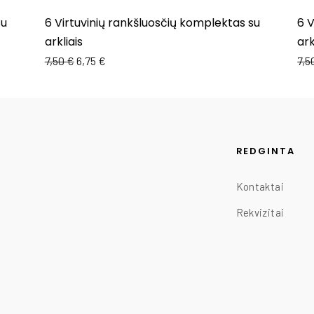
su
6 Virtuvinių rankšluosčių komplektas su
6 V
arkliais
ark
7,50
€
6,75
€
7,5
REDGINTA
Kontaktai
Rekvizitai