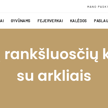
MANO PASK
AI
GYVŪNAMS
FEJERVERKAI
KALĖDOS
PASLAU
ių rankšluosčių
su arkliais