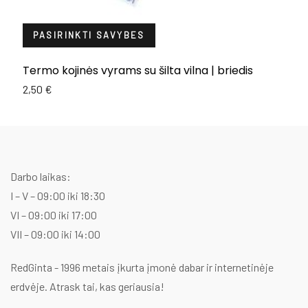
PASIRINKTI SAVYBES
Termo kojinės vyrams su šilta vilna | briedis
K
2,50
€
2
Darbo laikas:
I – V – 09:00 iki 18:30
VI – 09:00 iki 17:00
VII – 09:00 iki 14:00
RedGinta - 1996 metais įkurta įmonė dabar ir internetinėje
erdvėje. Atrask tai, kas geriausia!