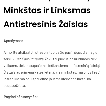
Minkštas ir Linksmas
Antistresinis Žaislas
Aprašymas:
Ar norite atsikratyti streso ir tuo pačiu pasimėgauti smagiu
žaislu?
Cat Paw Squeeze Toy
– tai puikus pasirinkimas tiek
vaikams, tiek suaugusiems, ieškantiems antistresinių žaislų!
Šis žaislas primena katės leteną, yra minkštas, malonus liesti
ir suteikia malonų spaudimo jausmą kiekvieną kartą, kai
suspaudžiate.
Pagrindinės savybės: