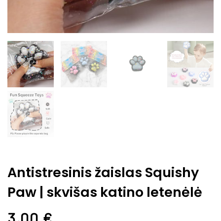
Antistresinis žaislas Squishy
Paw | skvišas katino letenėlė
3,00
€