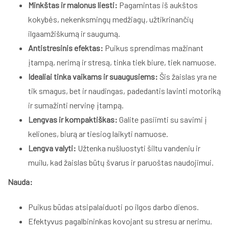
Minkštas ir malonus liesti:
Pagamintas iš aukštos
kokybės, nekenksmingų medžiagų, užtikrinančių
ilgaamžiškumą ir saugumą.
Antistresinis efektas:
Puikus sprendimas mažinant
įtampą, nerimą ir stresą, tinka tiek biure, tiek namuose.
Idealiai tinka vaikams ir suaugusiems:
Šis žaislas yra ne
tik smagus, bet ir naudingas, padedantis lavinti motoriką
ir sumažinti nervinę įtampą.
Lengvas ir kompaktiškas:
Galite pasiimti su savimi į
keliones, biurą ar tiesiog laikyti namuose.
Lengva valyti:
Užtenka nušluostyti šiltu vandeniu ir
muilu, kad žaislas būtų švarus ir paruoštas naudojimui.
Nauda:
Puikus būdas atsipalaiduoti po ilgos darbo dienos.
Efektyvus pagalbininkas kovojant su stresu ar nerimu.