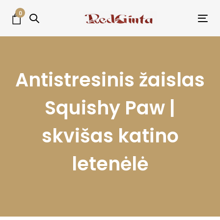
Skip
Skip
0
links
to
Tog
primary
nav
navigation
Skip
Antistresinis žaislas
to
content
Squishy Paw |
skvišas katino
letenėlė