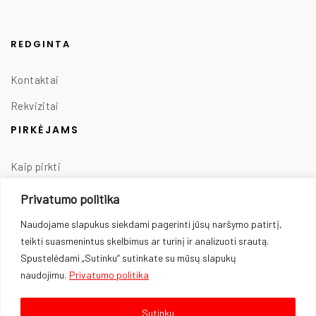
REDGINTA
Kontaktai
Rekvizitai
PIRKĖJAMS
Kaip pirkti
Taisyklės
Privatumo politika
Prekių pristatymas
Naudojame slapukus siekdami pagerinti jūsų naršymo patirtį,
teikti suasmenintus skelbimus ar turinį ir analizuoti srautą.
Prekių grąžinimas
Spustelėdami „Sutinku“ sutinkate su mūsų slapukų
Privatumo politika
naudojimu.
Privatumo politika
Slapukų naudojimas
Sutinku