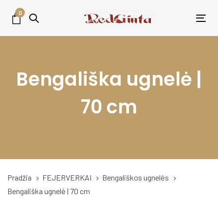
Skip
Skip
0
links
to
Tog
primary
nav
navigation
Skip
Bengališka ugnelė |
to
content
70 cm
Pradžia
FEJERVERKAI
Bengališkos ugnelės
Bengališka ugnelė | 70 cm