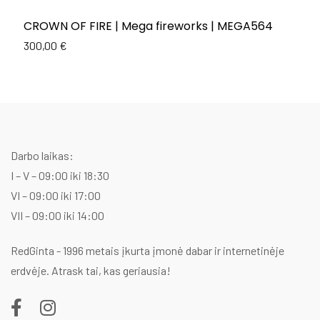
CROWN OF FIRE | Mega fireworks | MEGA564
E
C
300,00
€
Or
C
1
p
p
w
is
1
1
Darbo laikas:
I – V – 09:00 iki 18:30
VI – 09:00 iki 17:00
VII – 09:00 iki 14:00
RedGinta - 1996 metais įkurta įmonė dabar ir internetinėje
erdvėje. Atrask tai, kas geriausia!