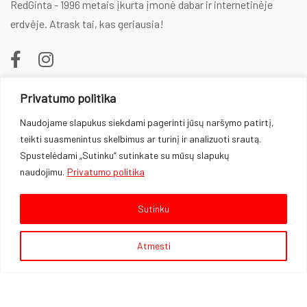
RedGinta - 1996 metais įkurta įmonė dabar ir internetinėje
erdvėje. Atrask tai, kas geriausia!
Privatumo politika
REDGINTA
Naudojame slapukus siekdami pagerinti jūsų naršymo patirtį,
teikti suasmenintus skelbimus ar turinį ir analizuoti srautą.
Kontaktai
Spustelėdami „Sutinku“ sutinkate su mūsų slapukų
naudojimu.
Privatumo politika
Rekvizitai
PIRKĖJAMS
Sutinku
Kaip pirkti
Atmesti
Taisyklės
Prekių pristatymas