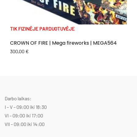
TIK FIZINĖJE PARDUOTUVĖJE
T
CROWN OF FIRE | Mega fireworks | MEGA564
E
C
300,00
€
Or
C
1
p
p
w
is
1
1
Darbo laikas:
I – V – 09:00 iki 18:30
VI – 09:00 iki 17:00
VII – 09:00 iki 14:00