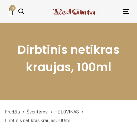
Skip
Skip
0
links
to
Tog
primary
nav
navigation
Skip
Dirbtinis netikras
to
content
kraujas, 100ml
Pradžia
Šventėms
HELOVINAS
Dirbtinis netikras kraujas, 100ml