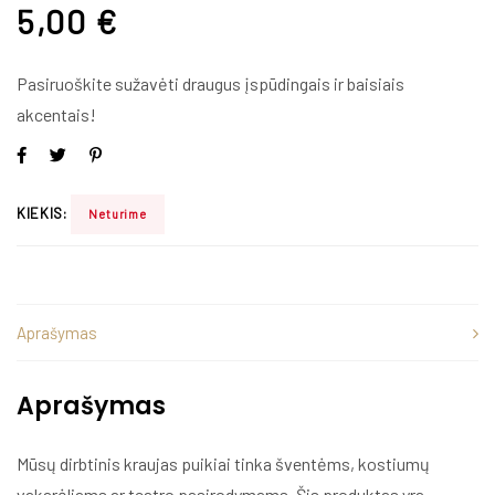
5,00
€
Pasiruoškite sužavėti draugus įspūdingais ir baisiais
akcentais!
KIEKIS:
Neturime
Aprašymas
Aprašymas
Mūsų dirbtinis kraujas puikiai tinka šventėms, kostiumų
vakarėliams ar teatro pasirodymams. Šis produktas yra