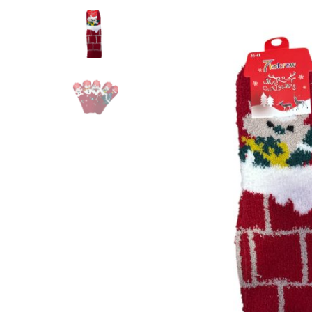
Frotinės
Kalėdinės
kojinės
moterims
quantity