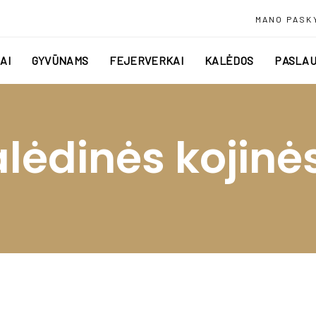
MANO PASK
AI
GYVŪNAMS
FEJERVERKAI
KALĖDOS
PASLAU
alėdinės kojin