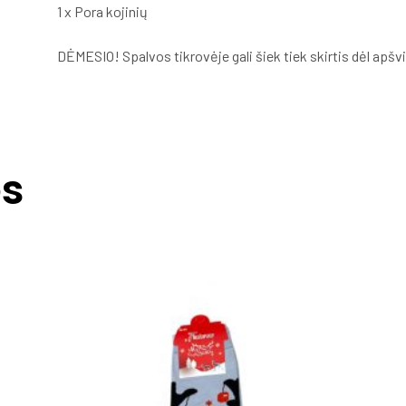
1 x Pora kojinių
DĖMESIO! Spalvos tikrovėje gali šiek tiek skirtis dėl apšv
ės