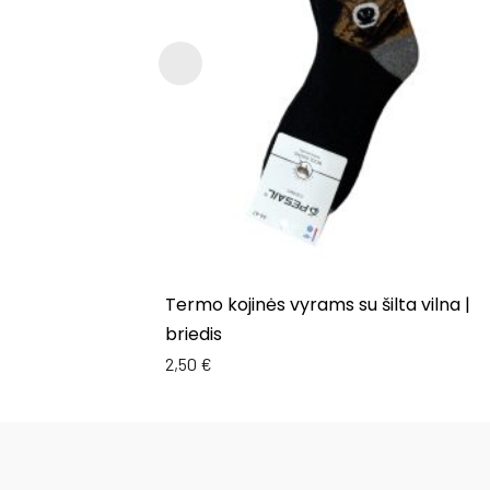
Termo kojinės vyrams su šilta vilna |
briedis
2,50
€