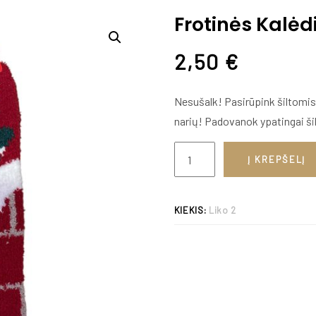
Frotinės Kalėd
2,50
€
Nesušalk! Pasir
ūpink šiltomis
narių
! Padovanok ypatingai ši
Į KREPŠELĮ
KIEKIS:
Liko 2