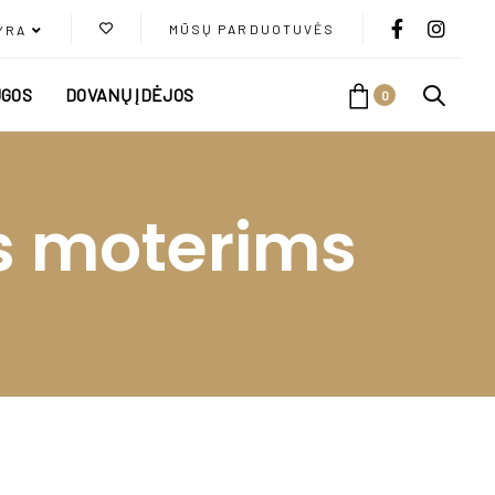
MŪSŲ PARDUOTUVĖS
YRA
GOS
DOVANŲ ĮDĖJOS
0
ės moterims