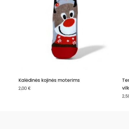
Kalėdinės kojinės moterims
Ter
vil
2,00
€
2,