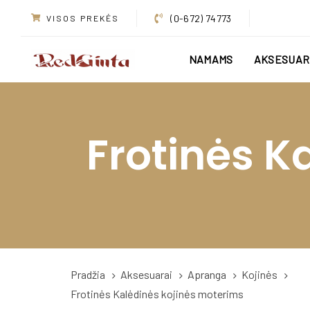
Skip
Skip
(0-672) 74773
VISOS PREKĖS
links
to
primary
NAMAMS
AKSESUAR
navigation
Skip
to
content
Frotinės K
Pradžia
Aksesuarai
Apranga
Kojinės
Frotinės Kalėdinės kojinės moterims