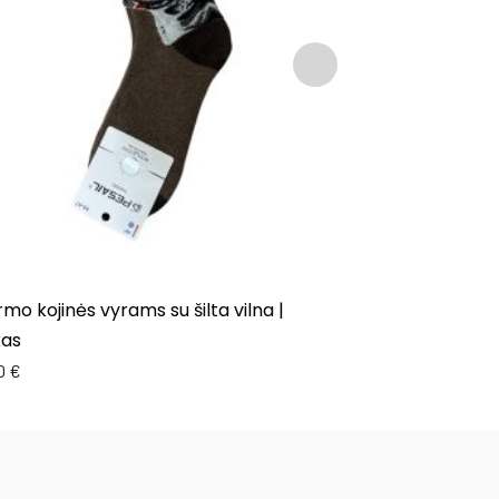
mo kojinės vyrams su šilta vilna |
Kalėdinės koj
kas
2,00
€
50
€