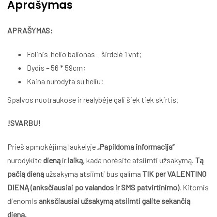
Aprašymas
APRAŠYMAS:
Folinis helio balionas – širdelė 1 vnt;
Dydis – 56 * 59cm;
Kaina nurodyta su heliu;
Spalvos nuotraukose ir realybėje gali šiek tiek skirtis.
!SVARBU!
Prieš apmokėjimą laukelyje
„Papildoma informacija”
nurodykite
dieną
ir
laiką
, kada norėsite atsiimti užsakymą.
Tą
pačią dieną
užsakymą atsiimti bus galima
TIK per VALENTINO
DIENĄ (anksčiausiai po valandos ir SMS patvirtinimo)
. Kitomis
dienomis
anksčiausiai užsakymą atsiimti galite sekančią
dieną.