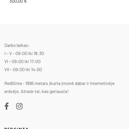
300,00
€
1
Darbo laikas:
I – V – 09:00 iki 18:30
VI – 09:00 iki 17:00
VII – 09:00 iki 14:00
RedGinta - 1996 metais įkurta įmonė dabar ir internetinėje
erdvėje. Atrask tai, kas geriausia!