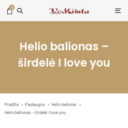
Skip
Skip
0
links
to
Tog
primary
nav
navigation
Skip
Helio balionas –
to
content
širdelė I love you
Pradžia
Paslaugos
Helio balionai
Helio balionas – širdelė I love you