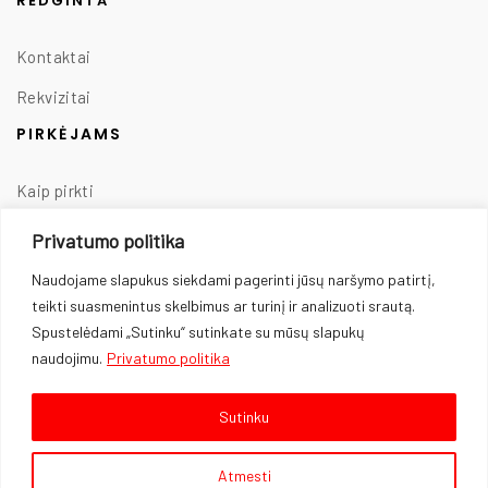
REDGINTA
Kontaktai
Rekvizitai
PIRKĖJAMS
Kaip pirkti
Taisyklės
Privatumo politika
Prekių pristatymas
Naudojame slapukus siekdami pagerinti jūsų naršymo patirtį,
teikti suasmenintus skelbimus ar turinį ir analizuoti srautą.
Prekių grąžinimas
Spustelėdami „Sutinku“ sutinkate su mūsų slapukų
Privatumo politika
naudojimu.
Privatumo politika
Slapukų naudojimas
Sutinku
Fejerverkų naudojimo taisyklės
Atmesti