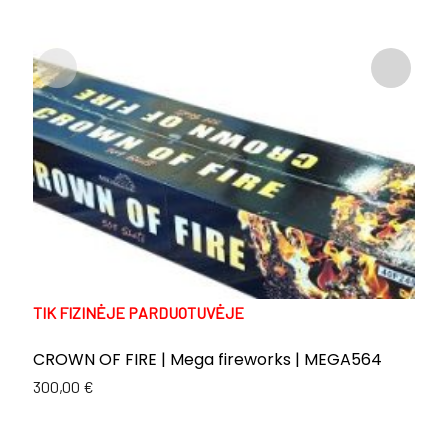
TIK FIZINĖJE PARDUOTUVĖJE
T
CROWN OF FIRE | Mega fireworks | MEGA564
E
C
300,00
€
Or
C
1
p
p