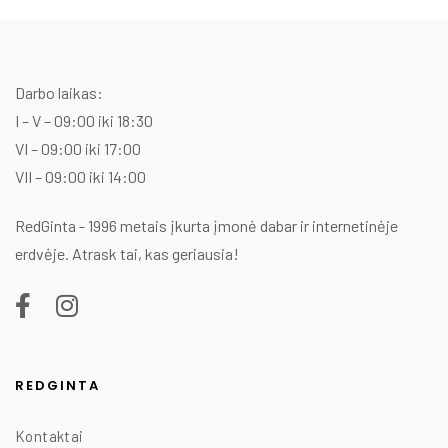
w
is
1
1
Darbo laikas:
I – V – 09:00 iki 18:30
VI – 09:00 iki 17:00
VII – 09:00 iki 14:00
RedGinta - 1996 metais įkurta įmonė dabar ir internetinėje
erdvėje. Atrask tai, kas geriausia!
REDGINTA
Kontaktai