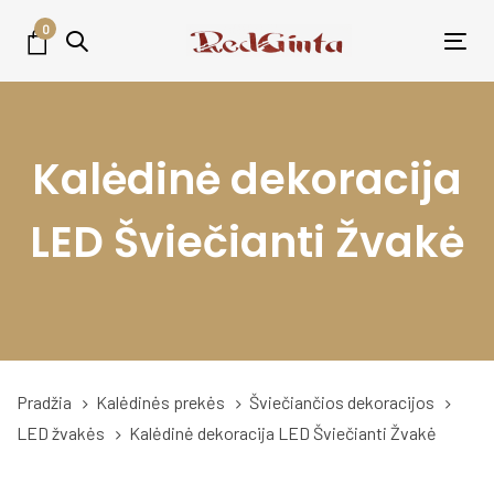
Skip
Skip
0
links
to
Tog
primary
nav
navigation
Skip
Kalėdinė dekoracija
to
content
LED Šviečianti Žvakė
Pradžia
Kalėdinės prekės
Šviečiančios dekoracijos
LED žvakės
Kalėdinė dekoracija LED Šviečianti Žvakė