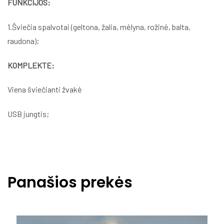
FUNKCIJOS:
1.Šviečia spalvotai (geltona, žalia, mėlyna, rožinė, balta,
raudona);
KOMPLEKTE:
Viena šviečianti žvakė
USB jungtis;
Panašios prekės