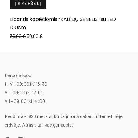
Į KREPŠELĮ
Lipantis kopėčiomis “KALĖDŲ SENELIS” su LED
D
100cm
6
Original
Current
35,00
€
30,00
€
price
price
was:
is:
35,00 €.
30,00 €.
Darbo laikas:
I – V – 09:00 iki 18:30
VI – 09:00 iki 17:00
VII – 09:00 iki 14:00
RedGinta - 1996 metais įkurta įmonė dabar ir internetinėje
erdvėje. Atrask tai, kas geriausia!