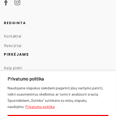
REDGINTA
Kontaktai
Rekvizitai
PIRKĖJAMS
Kaip pirkti
Taisyklės
Privatumo politika
Prekių pristatymas
Naudojame slapukus siekdami pagerinti jūsų naršymo patirtį,
teikti suasmenintus skelbimus ar turinį ir analizuoti srautą.
Prekių grąžinimas
Spustelėdami „Sutinku“ sutinkate su mūsų slapukų
Privatumo politika
naudojimu.
Privatumo politika
Slapukų naudojimas