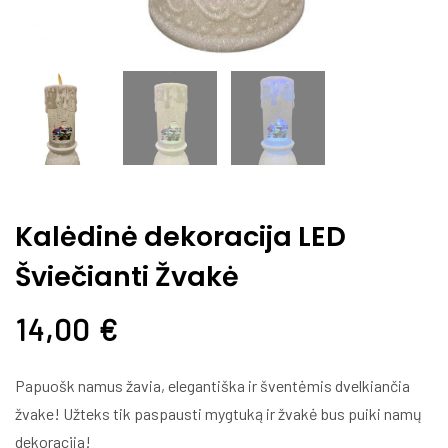
Kalėdinė dekoracija LED
Šviečianti Žvakė
14,00
€
Papuošk namus žavia, elegantiška ir šventėmis dvelkiančia
žvake! Užteks tik paspausti mygtuką ir žvakė bus puiki namų
dekoracija!