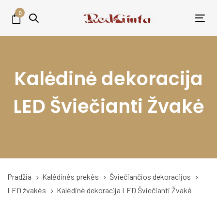
Skip
Skip
0
links
to
Tog
primary
nav
navigation
Skip
Kalėdinė dekoracija
to
content
LED Šviečianti Žvakė
Pradžia
Kalėdinės prekės
Šviečiančios dekoracijos
LED žvakės
Kalėdinė dekoracija LED Šviečianti Žvakė