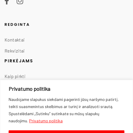
REDGINTA
Kontaktai
Rekvizitai
PIRKĖJAMS
Kaip pirkti
Taisyklės
Privatumo politika
Prekių pristatymas
Naudojame slapukus siekdami pagerinti jūsų naršymo patirtį,
teikti suasmenintus skelbimus ar turinį ir analizuoti srautą.
Prekių grąžinimas
Spustelėdami „Sutinku“ sutinkate su mūsų slapukų
Privatumo politika
naudojimu.
Privatumo politika
Slapukų naudojimas