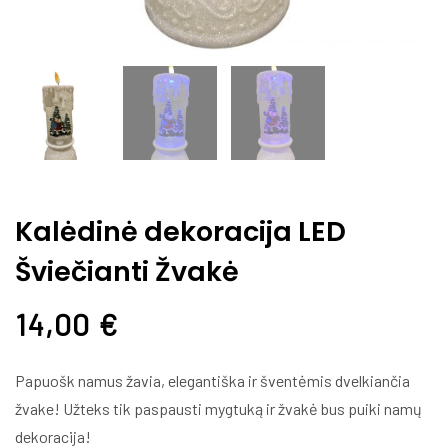
Kalėdinė dekoracija LED
Šviečianti Žvakė
14,00
€
Papuošk namus žavia, elegantiška ir šventėmis dvelkiančia
žvake! Užteks tik paspausti mygtuką ir žvakė bus puiki namų
dekoracija!