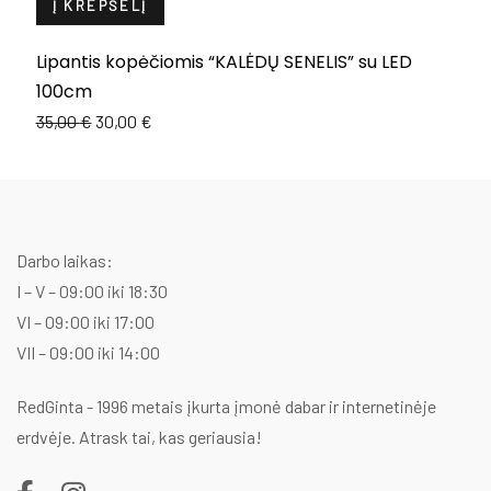
Į KREPŠELĮ
Lipantis kopėčiomis “KALĖDŲ SENELIS” su LED
D
100cm
6
Original
Current
35,00
€
30,00
€
price
price
was:
is:
35,00 €.
30,00 €.
Darbo laikas:
I – V – 09:00 iki 18:30
VI – 09:00 iki 17:00
VII – 09:00 iki 14:00
RedGinta - 1996 metais įkurta įmonė dabar ir internetinėje
erdvėje. Atrask tai, kas geriausia!