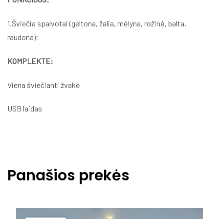
1.Šviečia spalvotai (geltona, žalia, mėlyna, rožinė, balta,
raudona);
KOMPLEKTE:
Viena šviečianti žvakė
USB laidas
Panašios prekės