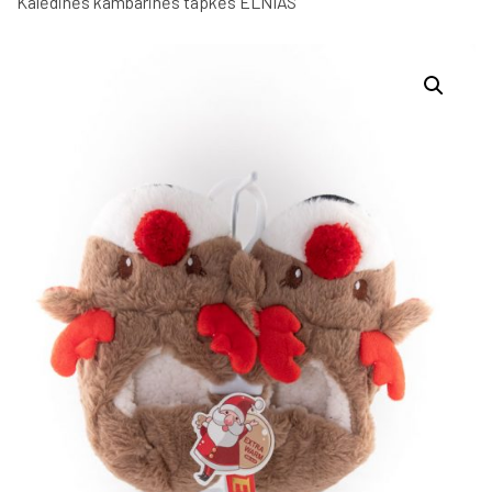
Kalėdinės kambarinės tapkės ELNIAS
Kalėdinės
kambarinės
tapkės
ELNIAS
quantity