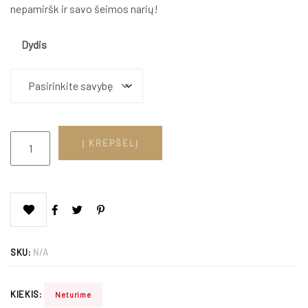
nepamiršk ir savo šeimos narių
!
Dydis
Į KREPŠELĮ
SKU:
N/A
KIEKIS:
Neturime