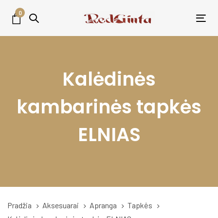
Skip
Skip
0
links
to
Tog
primary
nav
navigation
Skip
Kalėdinės
to
content
kambarinės tapkės
ELNIAS
Pradžia
Aksesuarai
Apranga
Tapkės