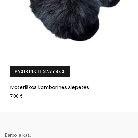
PASIRINKTI SAVYBES
Moteriškos kambarinės šlepetės
M
7,00
€
8
Darbo laikas: