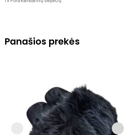
1 x Pora kambarinių šlepečių
Panašios prekės