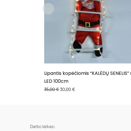
Lipantis kopėčiomis “KALĖDŲ SENELIS” 
LED 100cm
35,00
€
30,00
€
Darbo laikas: