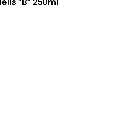
elis “B” 250ml