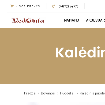
Skip
Skip
(0-672) 74773
VISOS PREKĖS
links
to
primary
NAMAMS
AKSESUAR
navigation
Skip
to
content
Kalėdi
Pradžia
Dovanos
Puodeliai
Kalėdinis puodel