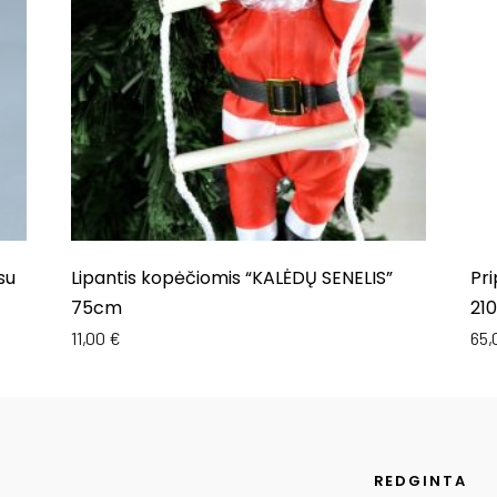
su
Lipantis kopėčiomis “KALĖDŲ SENELIS”
Pr
75cm
21
11,00
€
65
REDGINTA