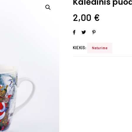
Kalėdinis puod
2,00
€
KIEKIS:
Neturime