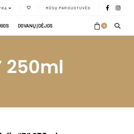
MŪSŲ PARDUOTUVĖS
YRA
GOS
DOVANŲ ĮDĖJOS
0
” 250ml