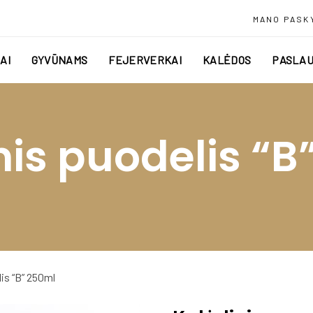
MANO PASK
AI
GYVŪNAMS
FEJERVERKAI
KALĖDOS
PASLAU
nis puodelis “B
is “B” 250ml