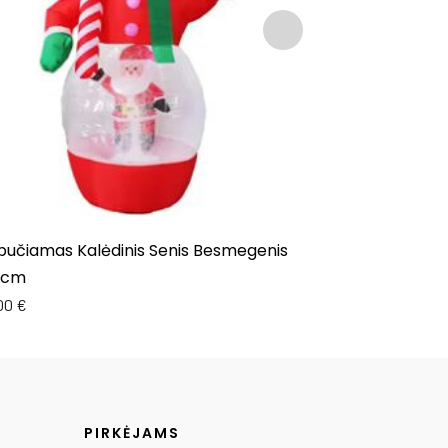
ipučiamas Kalėdinis Senis Besmegenis
Dekoracija Ka
0cm
120cm
,00
€
62,00
€
PIRKĖJAMS