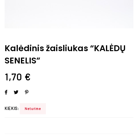
Kalėdinis žaisliukas “KALĖDŲ
SENELIS”
1,70
€
KIEKIS:
Neturime