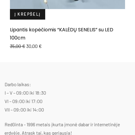
Į KREPŠELĮ
Lipantis kopėčiomis “KALĖDŲ SENELIS” su LED
L
100cm
1
Original
Current
35,00
€
30,00
€
price
price
was:
is:
35,00 €.
30,00 €.
Darbo laikas:
I – V – 09:00 iki 18:30
VI – 09:00 iki 17:00
VII – 09:00 iki 14:00
RedGinta - 1996 metais įkurta įmonė dabar ir internetinėje
erdvėje. Atrask tai, kas geriausia!