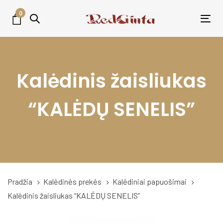
Skip
Skip
0
links
to
Tog
primary
nav
navigation
Skip
Kalėdinis žaisliukas
to
content
“KALĖDŲ SENELIS”
Pradžia
Kalėdinės prekės
Kalėdiniai papuošimai
Kalėdinis žaisliukas “KALĖDŲ SENELIS”