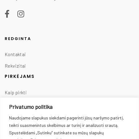
REDGINTA
Kontaktai
Rekvizitai
PIRKĖJAMS
Kaip pirkti
Taisyklės
Privatumo politika
Prekių pristatymas
Naudojame slapukus siekdami pagerinti jūsų naršymo patirtį,
teikti suasmenintus skelbimus ar turinį ir analizuoti srautą.
Prekių grąžinimas
Spustelėdami „Sutinku“ sutinkate su mūsų slapukų
Privatumo politika