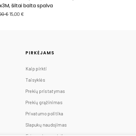
3M, šiltai balta spalva
,00
€
15,00
€
PIRKĖJAMS
Kaip pirkti
Taisyklės
Prekių pristatymas
Prekių grąžinimas
Privatumo politika
Slapukų naudojimas