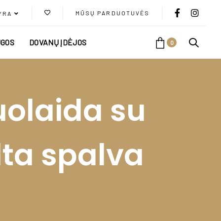
MŪSŲ PARDUOTUVĖS
YRA
GOS
DOVANŲ ĮDĖJOS
0
uolaida su
lta spalva