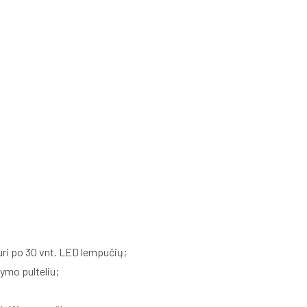
turi po 30 vnt. LED lempučių;
ymo pulteliu;