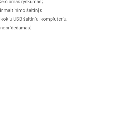
. Keičiamas ryškumas;
r maitinimo šaltinį);
t kokiu USB šaltiniu, kompiuteriu,
 nepridedamas)