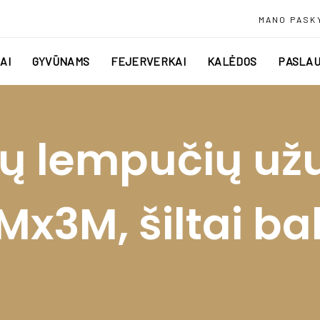
MANO PASK
AI
GYVŪNAMS
FEJERVERKAI
KALĖDOS
PASLAU
nių lempučių už
3Mx3M, šiltai ba