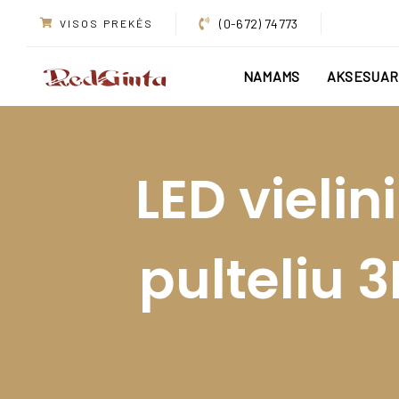
Skip
Skip
(0-672) 74773
VISOS PREKĖS
links
to
primary
NAMAMS
AKSESUAR
navigation
Skip
to
content
LED vieli
pulteliu 