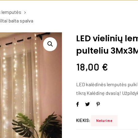
s lemputės
ltai balta spalva
LED vielinių l
pulteliu 3Mx3M
18,00
€
LED kalėdinės lemputės puikiai
tikrą Kalėdinę dvasią! Užpild
KIEKIS:
Neturime