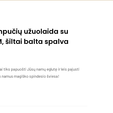
empučių užuolaida su
, šiltai balta spalva
 tiks papuošti Jūsų namų eglutę ir leis pajusti
yk namus magiško spindesio šviesa!