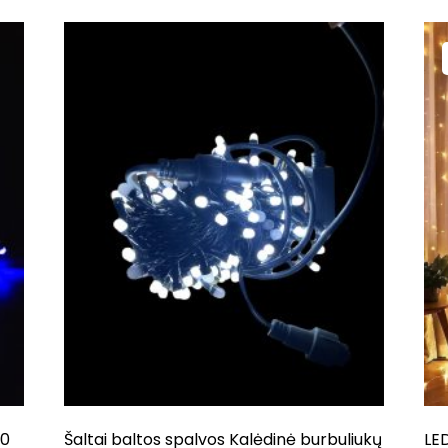
Orig
Cur
pri
pri
wa
is:
20,
15,
00
Šaltai baltos spalvos Kalėdinė burbuliukų
LED