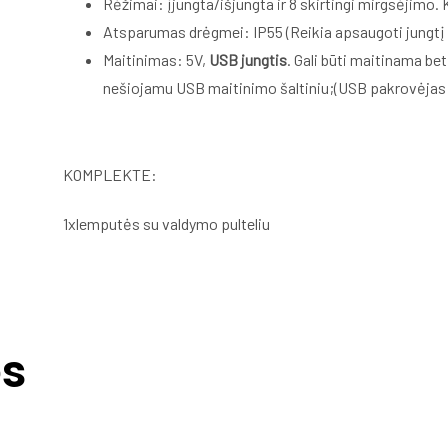
Rėžimai: įjungta/išjungta ir 8 skirtingi mirgsėjimo
Atsparumas drėgmei: IP55 (Reikia apsaugoti jungtį i
Maitinimas: 5V,
USB jungtis
. Gali būti maitinama be
nešiojamu USB maitinimo šaltiniu;(USB pakrovėjas
KOMPLEKTE:
1xlemputės su valdymo pulteliu
ės