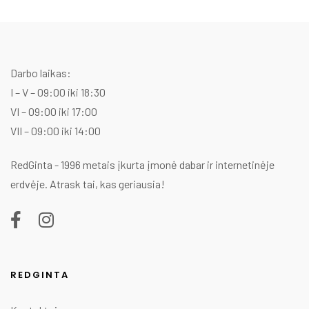
p
p
w
is
1
1
Darbo laikas:
I – V – 09:00 iki 18:30
VI – 09:00 iki 17:00
VII – 09:00 iki 14:00
RedGinta - 1996 metais įkurta įmonė dabar ir internetinėje
erdvėje. Atrask tai, kas geriausia!
REDGINTA