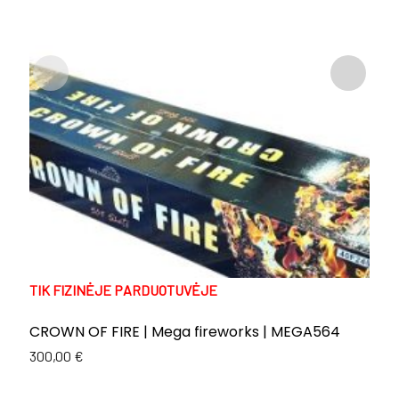
TIK FIZINĖJE PARDUOTUVĖJE
T
CROWN OF FIRE | Mega fireworks | MEGA564
E
C
300,00
€
Or
C
1