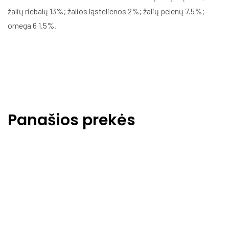
žalių riebalų 13%; žalios ląstelienos 2%; žalių pelenų 7.5%;
omega 6 1.5%.
Panašios prekės