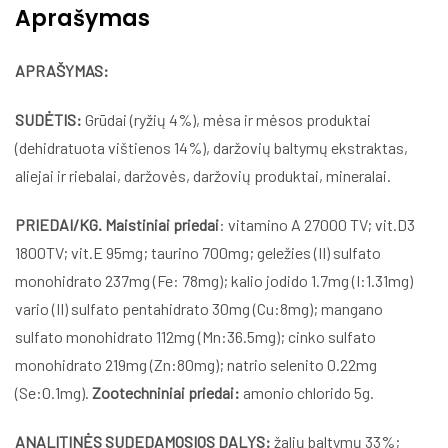
Aprašymas
APRAŠYMAS:
SUDĖTIS:
Grūdai (ryžių 4%), mėsa ir mėsos produktai
(dehidratuota vištienos 14%), daržovių baltymų ekstraktas,
aliejai ir riebalai, daržovės, daržovių produktai, mineralai.
PRIEDAI/KG. Maistiniai priedai
: vitamino A 27000 TV; vit.D3
1800TV; vit.E 95mg; taurino 700mg; geležies (II) sulfato
monohidrato 237mg (Fe: 78mg); kalio jodido 1.7mg (I:1.31mg)
vario (II) sulfato pentahidrato 30mg (Cu:8mg); mangano
sulfato monohidrato 112mg (Mn:36.5mg); cinko sulfato
monohidrato 219mg (Zn:80mg); natrio selenito 0.22mg
(Se:0.1mg).
Zootechniniai priedai:
amonio chlorido 5g.
ANALITINĖS SUDEDAMOSIOS DALYS:
žalių baltymų 33%;