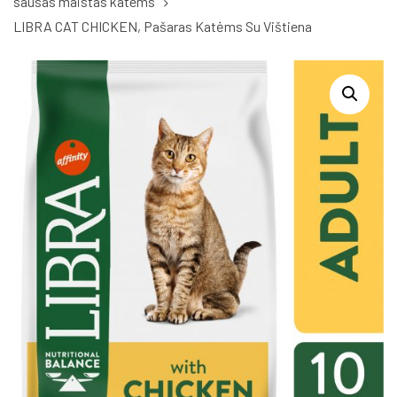
sausas maistas katems
LIBRA CAT CHICKEN, Pašaras Katėms Su Vištiena
LIBRA
CAT
CHICKEN,
Pašaras
Katėms
Su
Vištiena
quantity