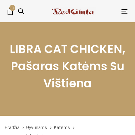
Skip
Skip
0
links
to
Tog
primary
nav
navigation
Skip
LIBRA CAT CHICKEN,
to
content
Pašaras Katėms Su
Vištiena
Pradžia
Gyvunams
Katėms