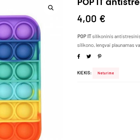
POP IT antistre
4,00
€
POP IT
silikoninis antistresini
silikono, lengvai plaunamas va
KIEKIS:
Neturime