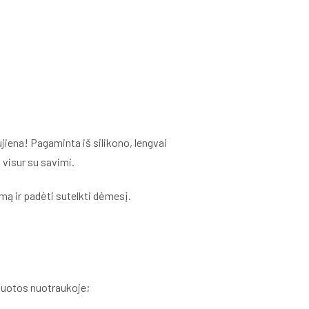
ujiena! Pagaminta iš silikono, lengvai
 visur su savimi.
mą ir padėti sutelkti dėmesį.
zduotos nuotraukoje;