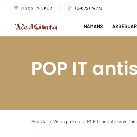
Skip
Skip
(0-672) 74773
VISOS PREKĖS
links
to
primary
NAMAMS
AKSESUAR
navigation
Skip
to
content
POP IT anti
Pradžia
Visos prekės
POP IT antistresinis žai