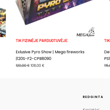
TIK FIZINĖJE PARDUOTUVĖJE
TI
Exlusive Pyro Show | Mega fireworks
Del
|120S-F2-CPB8090
PS
120,00
€
108,00
€
115
REDGINTA
Kontaktai