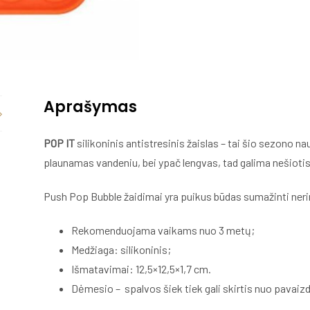
Aprašymas
POP IT
silikoninis antistresinis žaislas – tai šio sezono na
plaunamas vandeniu, bei ypač lengvas, tad galima nešiotis
Push Pop Bubble žaidimai yra puikus būdas sumažinti neri
Rekomenduojama vaikams nuo 3 metų;
Medžiaga: silikoninis;
Išmatavimai: 12,5×12,5×1,7 cm.
Dėmesio – spalvos šiek tiek gali skirtis nuo pavai