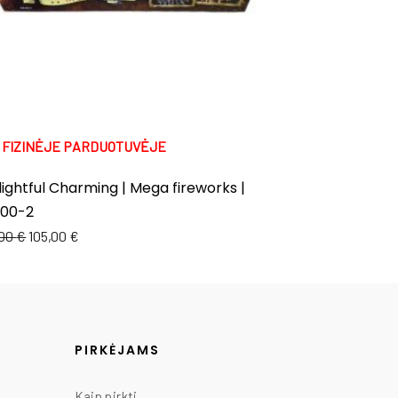
K FIZINĖJE PARDUOTUVĖJE
TIK FIZINĖJE 
ightful Charming | Mega fireworks |
Soar | Mega f
100-2
147,00
€
130,00
,00
€
105,00
€
PIRKĖJAMS
Kaip pirkti