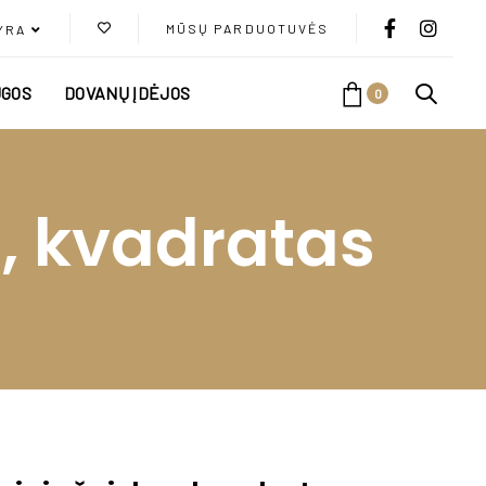
MŪSŲ PARDUOTUVĖS
YRA
GOS
DOVANŲ ĮDĖJOS
0
s, kvadratas