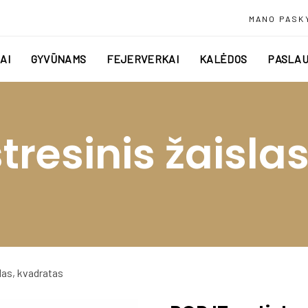
MANO PASK
AI
GYVŪNAMS
FEJERVERKAI
KALĖDOS
PASLAU
stresinis žaisla
slas, kvadratas