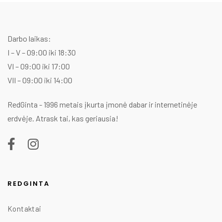
w
is
1
1
Darbo laikas:
I – V – 09:00 iki 18:30
VI – 09:00 iki 17:00
VII – 09:00 iki 14:00
RedGinta - 1996 metais įkurta įmonė dabar ir internetinėje
erdvėje. Atrask tai, kas geriausia!
REDGINTA
Kontaktai