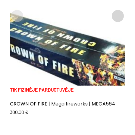
TIK FIZINĖJE PARDUOTUVĖJE
T
CROWN OF FIRE | Mega fireworks | MEGA564
E
C
300,00
€
Or
C
1
p
p