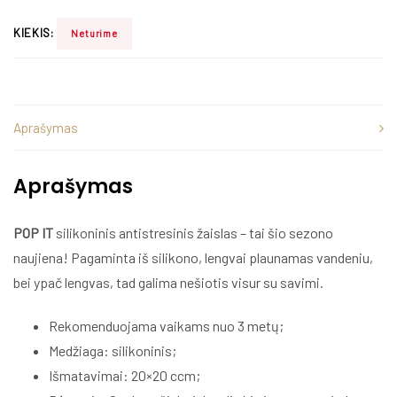
KIEKIS:
Neturime
Aprašymas
Aprašymas
POP IT
silikoninis antistresinis žaislas – tai šio sezono
naujiena! Pagaminta iš silikono, lengvai plaunamas vandeniu,
bei ypač lengvas, tad galima nešiotis visur su savimi.
Rekomenduojama vaikams nuo 3 metų;
Medžiaga: silikoninis;
Išmatavimai: 20×20 ccm;