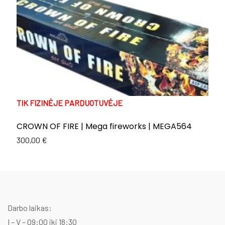
TIK FIZINĖJE PARDUOTUVĖJE
CROWN OF FIRE | Mega fireworks | MEGA564
R
300,00
€
1
Darbo laikas:
I – V – 09:00 iki 18:30