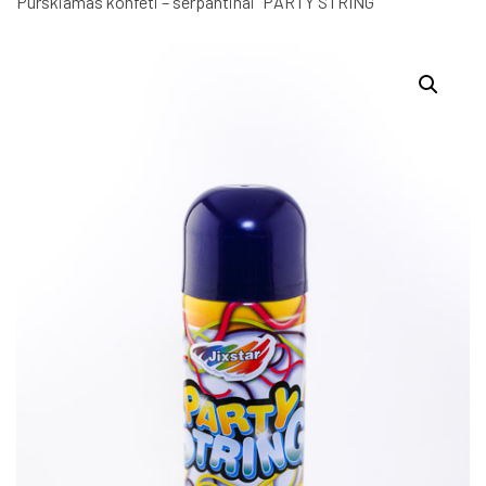
Purškiamas konfeti – serpantinai “PARTY STRING”