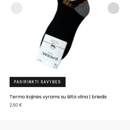
PASIRINKTI SAVYBES
Termo kojinės vyrams su šilta vilna | briedis
K
2,50
€
2