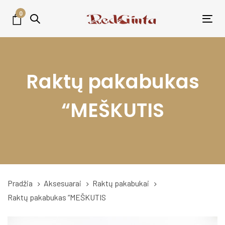
Skip
Skip
0
links
to
Tog
primary
nav
navigation
Skip
Raktų pakabukas
to
content
“MEŠKUTIS
Pradžia
Aksesuarai
Raktų pakabukai
Raktų pakabukas “MEŠKUTIS