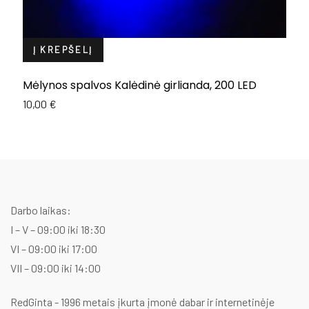
Į KREPŠELĮ
Mėlynos spalvos Kalėdinė girlianda, 200 LED
Š
g
10,00
€
1
Darbo laikas:
I – V – 09:00 iki 18:30
VI – 09:00 iki 17:00
VII – 09:00 iki 14:00
RedGinta - 1996 metais įkurta įmonė dabar ir internetinėje