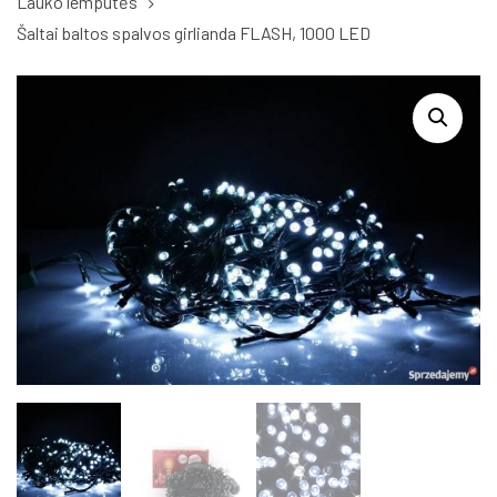
Lauko lemputės
Šaltai baltos spalvos girlianda FLASH, 1000 LED