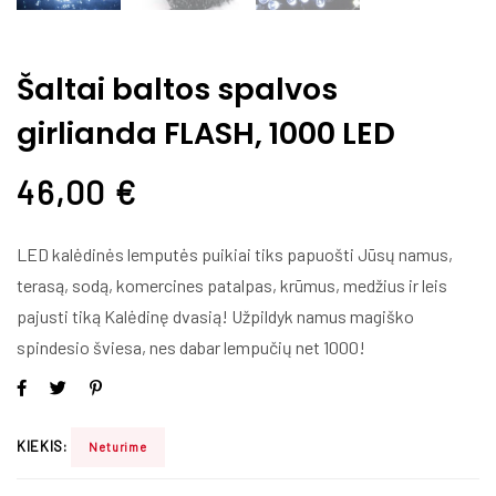
Šaltai baltos spalvos
girlianda FLASH, 1000 LED
46,00
€
LED kal
ėdinės lemputės puikiai tiks papuošti Jūsų namus,
terasą, sodą, komercines patalpas, krūmus, medžius ir leis
pajusti tiką Kalėdinę dvasią
! Užpildyk namus magiško
spindesio šviesa, nes dabar lempu
čių net
1000!
KIEKIS:
Neturime