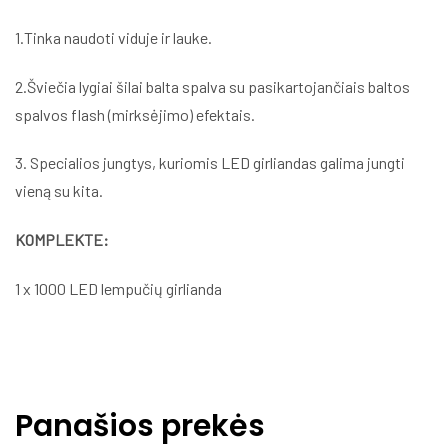
1.Tinka naudoti viduje ir lauke.
2.Šviečia lygiai šilai balta spalva su pasikartojančiais baltos
spalvos flash (mirksėjimo) efektais.
3. Specialios jungtys, kuriomis LED girliandas galima jungti
vieną su kita.
KOMPLEKTE:
1 x 1000 LED lempučių girlianda
Panašios prekės