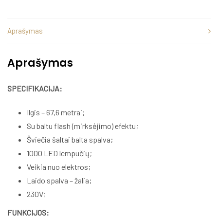
Aprašymas
Aprašymas
SPECIFIKACIJA:
Ilgis – 67,6 metrai;
Su baltu flash (mirksėjimo) efektu;
Šviečia šaltai balta spalva;
1000 LED lempučių;
Veikia nuo elektros;
Laido spalva – žalia;
230V;
FUNKCIJOS: