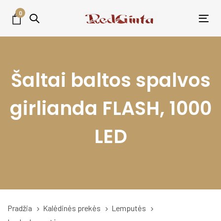
Skip
Skip
0
links
to
Tog
primary
nav
navigation
Skip
Šaltai baltos spalvos
to
content
girlianda FLASH, 1000
LED
Pradžia
Kalėdinės prekės
Lemputės