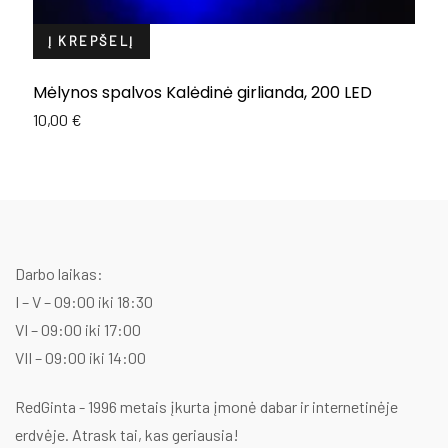
Į KREPŠELĮ
Mėlynos spalvos Kalėdinė girlianda, 200 LED
Š
g
10,00
€
1
Darbo laikas:
I – V – 09:00 iki 18:30
VI – 09:00 iki 17:00
VII – 09:00 iki 14:00
RedGinta - 1996 metais įkurta įmonė dabar ir internetinėje
erdvėje. Atrask tai, kas geriausia!