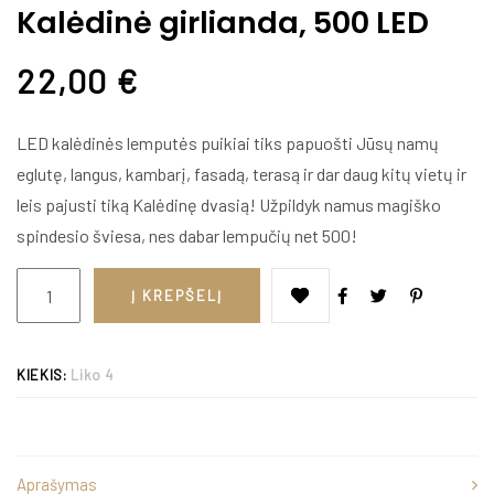
Kalėdinė girlianda, 500 LED
22,00
€
LED kal
ėdinės lemputės puikiai tiks papuošti Jūsų namų
eglutę, langus, kambarį, fasadą, terasą ir dar daug kitų vietų ir
leis pajusti tiką Kalėdinę dvasią
! Užpildyk namus magiško
spindesio šviesa, nes dabar lempu
čių net
500!
Į KREPŠELĮ
KIEKIS:
Liko 4
Aprašymas