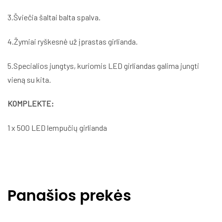
3.Šviečia šaltai balta spalva.
4.Žymiai ryškesnė už įprastas girlianda.
5.Specialios jungtys, kuriomis LED girliandas galima jungti
vieną su kita.
KOMPLEKTE:
1 x 500 LED lempučių girlianda
Panašios prekės