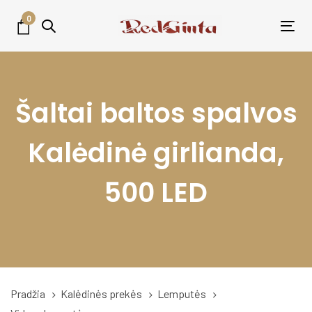
Skip
Skip
0
links
to
Tog
primary
nav
navigation
Skip
Šaltai baltos spalvos
to
content
Kalėdinė girlianda,
500 LED
Pradžia
Kalėdinės prekės
Lemputės