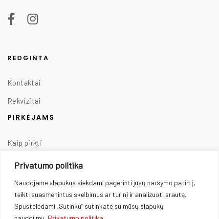
REDGINTA
Kontaktai
Rekvizitai
PIRKĖJAMS
Kaip pirkti
Taisyklės
Privatumo politika
Prekių pristatymas
Naudojame slapukus siekdami pagerinti jūsų naršymo patirtį,
teikti suasmenintus skelbimus ar turinį ir analizuoti srautą.
Prekių grąžinimas
Spustelėdami „Sutinku“ sutinkate su mūsų slapukų
Privatumo politika
naudojimu.
Privatumo politika