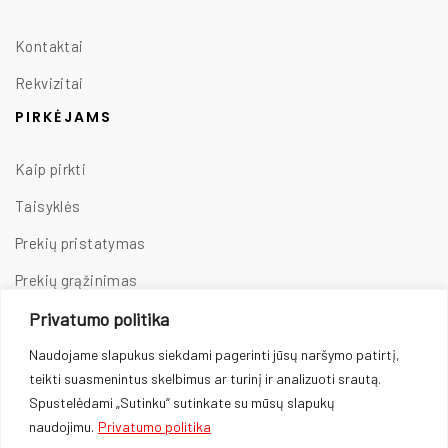
Kontaktai
Rekvizitai
PIRKĖJAMS
Kaip pirkti
Taisyklės
Prekių pristatymas
Prekių grąžinimas
Privatumo politika
Privatumo politika
Slapukų naudojimas
Naudojame slapukus siekdami pagerinti jūsų naršymo patirtį,
teikti suasmenintus skelbimus ar turinį ir analizuoti srautą.
Fejerverkų naudojimo taisyklės
Spustelėdami „Sutinku“ sutinkate su mūsų slapukų
naudojimu.
Privatumo politika