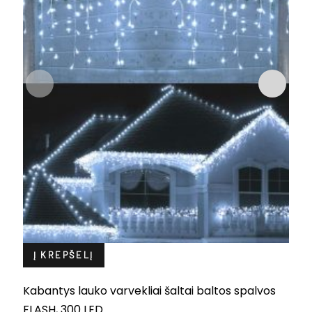
Į KREPŠELĮ
K
F
Kabantys lauko varvekliai šaltai baltos spalvos
Or
C
3
FLASH, 300 LED