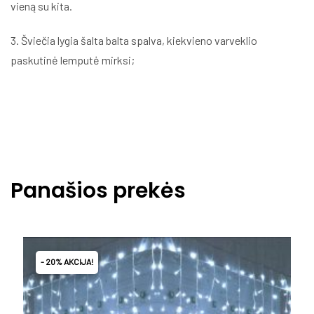
vieną su kita.
3. Šviečia lygia šalta balta spalva, kiekvieno varveklio
paskutinė lemputė mirksi;
Panašios prekės
- 20% AKCIJA!