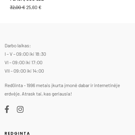
p
p
Original
Current
32,00
€
25,60
€
w
is
price
price
3
2
was:
is:
32,00 €.
25,60 €.
Darbo laikas:
I – V – 09:00 iki 18:30
VI – 09:00 iki 17:00
VII – 09:00 iki 14:00
RedGinta - 1996 metais įkurta įmonė dabar ir internetinėje
erdvėje. Atrask tai, kas geriausia!
REDGINTA