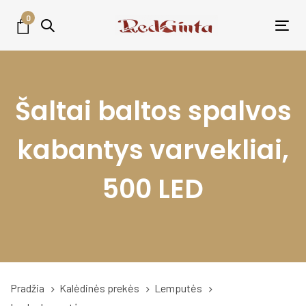
Skip
Skip
0
links
to
Tog
primary
nav
navigation
Skip
Šaltai baltos spalvos
to
content
kabantys varvekliai,
500 LED
Pradžia
Kalėdinės prekės
Lemputės