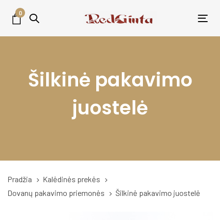
Skip
Skip
0
links
to
Tog
primary
nav
navigation
Skip
Šilkinė pakavimo
to
content
juostelė
Pradžia
Kalėdinės prekės
Dovanų pakavimo priemonės
Šilkinė pakavimo juostelė