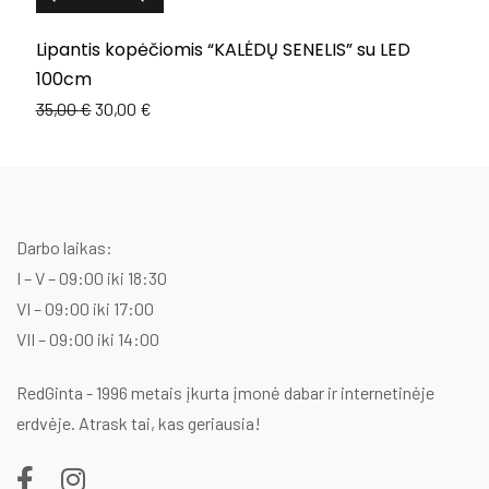
Lipantis kopėčiomis “KALĖDŲ SENELIS” su LED
L
100cm
1
Original
Current
35,00
€
30,00
€
price
price
was:
is:
35,00 €.
30,00 €.
Darbo laikas:
I – V – 09:00 iki 18:30
VI – 09:00 iki 17:00
VII – 09:00 iki 14:00
RedGinta - 1996 metais įkurta įmonė dabar ir internetinėje
erdvėje. Atrask tai, kas geriausia!