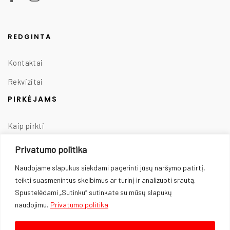
REDGINTA
Kontaktai
Rekvizitai
PIRKĖJAMS
Kaip pirkti
Taisyklės
Privatumo politika
Prekių pristatymas
Naudojame slapukus siekdami pagerinti jūsų naršymo patirtį,
teikti suasmenintus skelbimus ar turinį ir analizuoti srautą.
Prekių grąžinimas
Spustelėdami „Sutinku“ sutinkate su mūsų slapukų
Privatumo politika
naudojimu.
Privatumo politika
Slapukų naudojimas