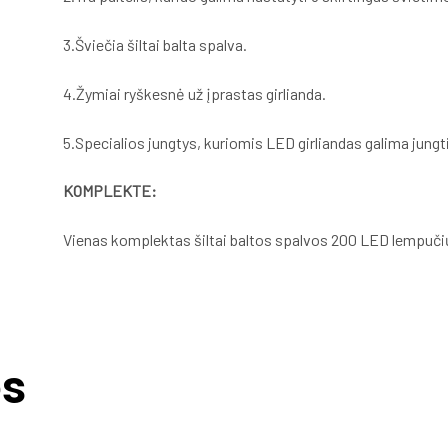
3.Šviečia šiltai balta spalva.
4.Žymiai ryškesnė už įprastas girlianda.
5.Specialios jungtys, kuriomis LED girliandas galima jungti
KOMPLEKTE:
Vienas komplektas šiltai baltos spalvos 200 LED lempuči
ės