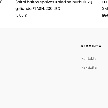
00
Šaltai baltos spalvos Kalėdinė burbuliukų
LED
girlianda FLASH, 200 LED
3Mx
18,00
€
20
REDGINTA
Kontaktai
Rekvizitai