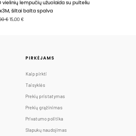
 vielinių lempučių užuolaida su pulteliu
3M, šiltai balta spalva
,00
€
15,00
€
PIRKĖJAMS
Kaip pirkti
Taisyklės
Prekių pristatymas
Prekių grąžinimas
Privatumo politika
Slapukų naudojimas