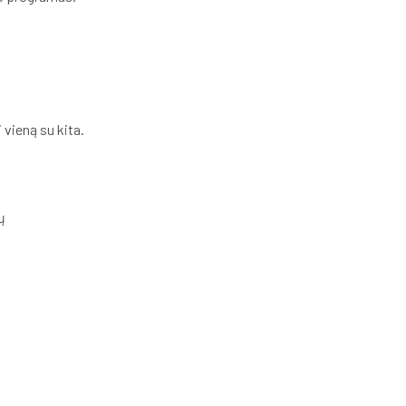
 vieną su kita.
ų