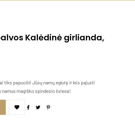
palvos Kalėdinė girlianda,
 tiks papuošti Jūsų namų eglutę ir leis pajusti
yk namus magiško spindesio šviesa!