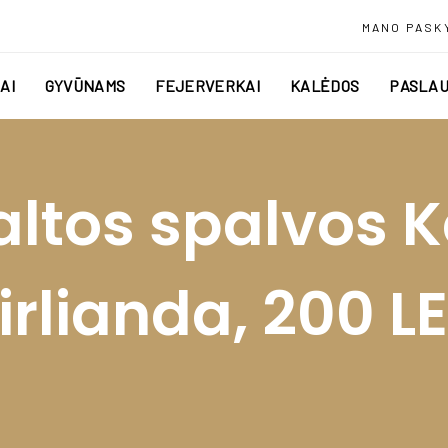
MANO PASK
AI
GYVŪNAMS
FEJERVERKAI
KALĖDOS
PASLAU
baltos spalvos 
irlianda, 200 L