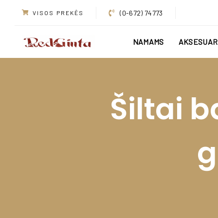
Skip
Skip
(0-672) 74773
VISOS PREKĖS
links
to
primary
NAMAMS
AKSESUAR
navigation
Skip
to
content
Šiltai 
g