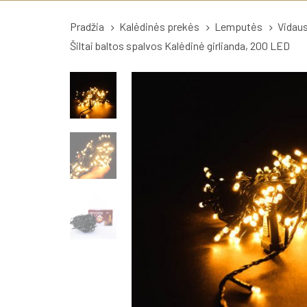
Pradžia
Kalėdinės prekės
Lemputės
Vidau
Šiltai baltos spalvos Kalėdinė girlianda, 200 LED
Šiltai
baltos
spalvos
Kalėdinė
girlianda,
200
LED
quantity