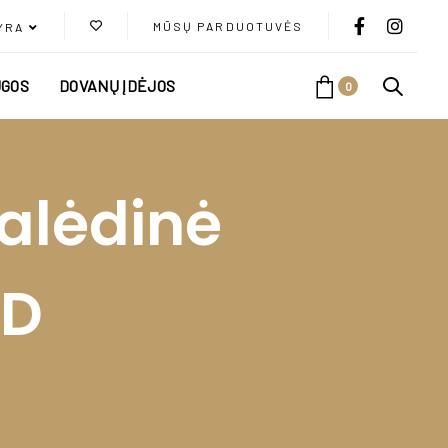
MŪSŲ PARDUOTUVĖS
YRA
GOS
DOVANŲ ĮDĖJOS
0
Kalėdinė
ED