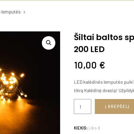
s lemputės
Šiltai baltos s
200 LED
10,00
€
LED kalėdinės lemputės puikiai
tikrą Kalėdinę dvasią! Užpild
Į KREPŠELĮ
KIEKIS:
Liko 9