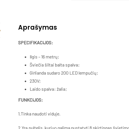
Aprašymas
SPECIFIKACIJOS:
Ilgis – 16 metrų;
Šviečia šiltai balta spalva;
Girlianda sudaro 200 LED lempučių;
230V;
Laido spalva: žalia;
FUNKCIJOS:
1.Tinka naudoti viduje.
2.Yra pultelis, kuriuo galima nustatyti 8 skirtingas švieti