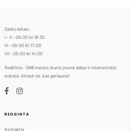
was:
is:
35,00 €.
30,00 €.
Darbo laikas:
I – V – 09:00 iki 18:30
VI – 09:00 iki 17:00
VII – 09:00 iki 14:00
RedGinta - 1996 metais įkurta įmonė dabar ir internetinėje
erdvėje. Atrask tai, kas geriausia!
REDGINTA
Kontaktai