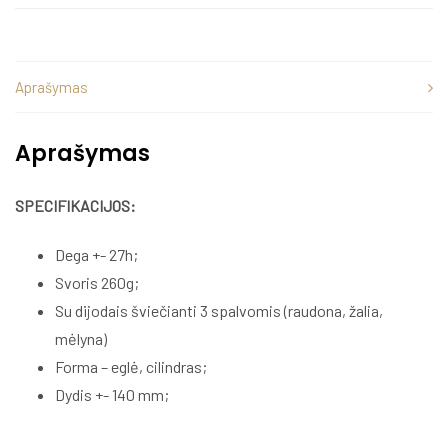
Aprašymas
Aprašymas
SPECIFIKACIJOS:
Dega +- 27h;
Svoris 260g;
Su dijodais šviečianti 3 spalvomis (raudona, žalia,
mėlyna)
Forma – eglė, cilindras;
Dydis +- 140 mm;