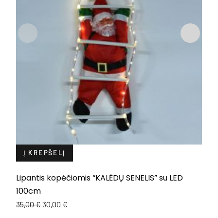
Į KREPŠELĮ
Lipantis kopėčiomis “KALĖDŲ SENELIS” su LED
L
100cm
1
Original
Current
35,00
€
30,00
€
price
price