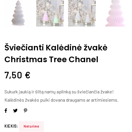
Šviečianti Kalėdinė žvakė
Christmas Tree Chanel
7,50
€
Sukurk jaukią ir šiltą namų aplinką su šviečiančia žvake!
Kalėdinės žvakės puiki dovana draugams ar artimiesiems.
KIEKIS:
Neturime