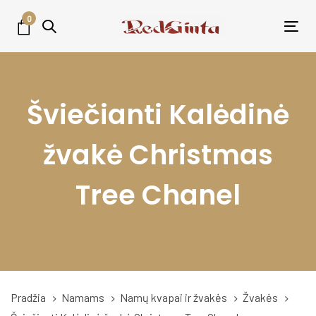
Skip
Skip
0
links
to
Tog
primary
nav
navigation
Skip
Šviečianti Kalėdinė
to
content
žvakė Christmas
Tree Chanel
Pradžia
Namams
Namų kvapai ir žvakės
Žvakės