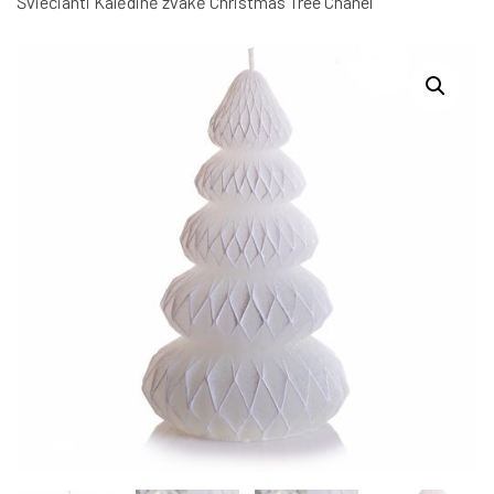
Šviečianti Kalėdinė žvakė Christmas Tree Chanel