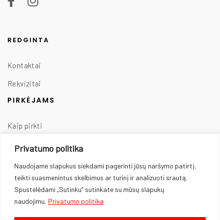
REDGINTA
Kontaktai
Rekvizitai
PIRKĖJAMS
Kaip pirkti
Taisyklės
Privatumo politika
Prekių pristatymas
Naudojame slapukus siekdami pagerinti jūsų naršymo patirtį,
teikti suasmenintus skelbimus ar turinį ir analizuoti srautą.
Prekių grąžinimas
Spustelėdami „Sutinku“ sutinkate su mūsų slapukų
Privatumo politika
naudojimu.
Privatumo politika
Slapukų naudojimas