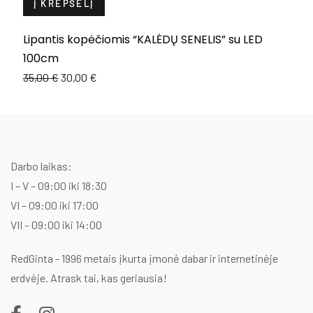
Į KREPŠELĮ
Lipantis kopėčiomis “KALĖDŲ SENELIS” su LED
L
100cm
1
Original
Current
35,00
€
30,00
€
price
price
was:
is:
35,00 €.
30,00 €.
Darbo laikas:
I – V – 09:00 iki 18:30
VI – 09:00 iki 17:00
VII – 09:00 iki 14:00
RedGinta - 1996 metais įkurta įmonė dabar ir internetinėje
erdvėje. Atrask tai, kas geriausia!