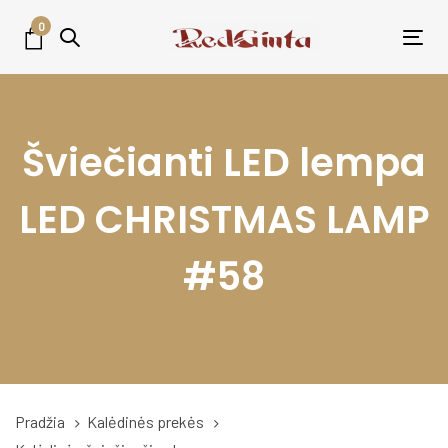
Skip
Skip
0
links
to
Tog
primary
nav
navigation
Skip
Šviečianti LED lempa
to
content
LED CHRISTMAS LAMP
#58
Pradžia
Kalėdinės prekės