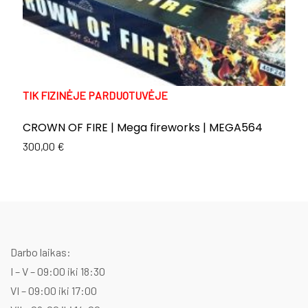
TIK FIZINĖJE PARDUOTUVĖJE
T
CROWN OF FIRE | Mega fireworks | MEGA564
E
C
300,00
€
Or
C
1
p
p
w
is
1
1
Darbo laikas:
I – V – 09:00 iki 18:30
VI – 09:00 iki 17:00