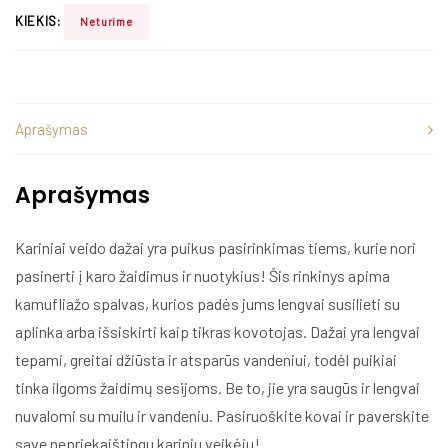
KIEKIS:
Neturime
Aprašymas
Aprašymas
Kariniai veido dažai yra puikus pasirinkimas tiems, kurie nori
pasinerti į karo žaidimus ir nuotykius! Šis rinkinys apima
kamufliažo spalvas, kurios padės jums lengvai susilieti su
aplinka arba išsiskirti kaip tikras kovotojas. Dažai yra lengvai
tepami, greitai džiūsta ir atsparūs vandeniui, todėl puikiai
tinka ilgoms žaidimų sesijoms. Be to, jie yra saugūs ir lengvai
nuvalomi su muilu ir vandeniu. Pasiruoškite kovai ir paverskite
save nepriekaištingu kariniu veikėju!