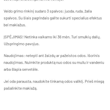
Veido grimo rinkinį sudaro 3 spalvos: juoda, ruda, žalia
spalvos. Su šiais pagrindais galite sukurti specialius efektus
bei makiažus.
ĮSPĖJIMAS! Netinka vaikams iki 36 mėn. Turi smulkių dalių.
Užspringimo pavojus.
Naudojimas: netepti ant žaizdų ar pažeistos odos. Išorinis
naudojimas. Nuimkite produktą nuo odos su muilu ir vandeniu
arba šlapia servetėle.
Jei oda parausta, naudokite tinkamą odos valiklį. Prieš miegą
pašalinkite makiažą.