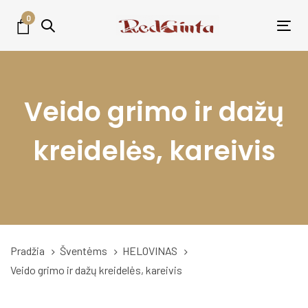
Skip
Skip
0
links
to
Tog
primary
nav
navigation
Skip
Veido grimo ir dažų
to
content
kreidelės, kareivis
Pradžia
Šventėms
HELOVINAS
Veido grimo ir dažų kreidelės, kareivis