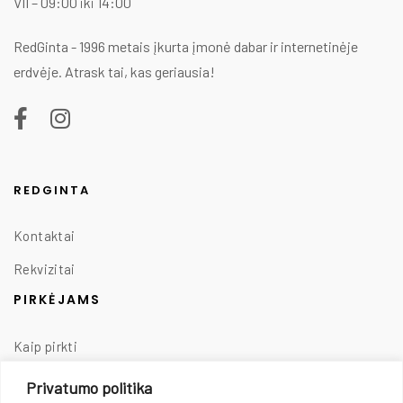
VII – 09:00 iki 14:00
RedGinta - 1996 metais įkurta įmonė dabar ir internetinėje
erdvėje. Atrask tai, kas geriausia!
REDGINTA
Kontaktai
Rekvizitai
PIRKĖJAMS
Kaip pirkti
Taisyklės
Privatumo politika