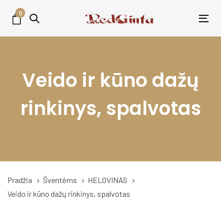
Skip
Skip
0
links
to
Tog
primary
nav
navigation
Skip
Veido ir kūno dažų
to
content
rinkinys, spalvotas
Pradžia
Šventėms
HELOVINAS
Veido ir kūno dažų rinkinys, spalvotas