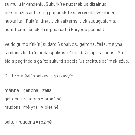
su muilu ir vandeniu. Sukurkite nuostabius dizainus,
personažus ar tiesiog papuoškite savo veidą šventinei
nuotaikai. Puikiai tinka tiek vaikams, tiek suaugusiems,
norintiems išsiskirti ir pasinerti į kūrybos pasaulį!
Veido grimo rinkinį sudaro 6 spalvos: geltona, žalia, mėlyna,
raudona, balta ir juoda spalvos ir 1 makiažo aplikatorius.. Su
šiais pagrindais galite sukurti specialius efektus bei makiažus.
Galite maišyti spalvas tarpusavyje:
mėlyna + geltona = žalia
geltona + raudona = oranžinė
raudona+mėlyna= violetinė
balta + raudona = rožinė