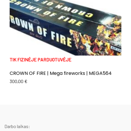
TIK FIZINĖJE PARDUOTUVĖJE
T
CROWN OF FIRE | Mega fireworks | MEGA564
E
C
300,00
€
Or
C
1
p
p
w
is
1
1
Darbo laikas: