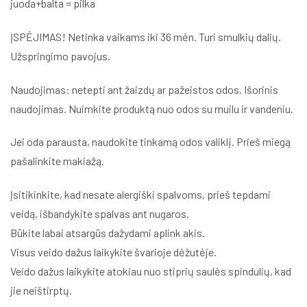
juoda+balta = pilka
ĮSPĖJIMAS! Netinka vaikams iki 36 mėn. Turi smulkių dalių.
Užspringimo pavojus.
Naudojimas: netepti ant žaizdų ar pažeistos odos. Išorinis
naudojimas. Nuimkite produktą nuo odos su muilu ir vandeniu.
Jei oda parausta, naudokite tinkamą odos valiklį. Prieš miegą
pašalinkite makiažą.
Įsitikinkite, kad nesate alergiški spalvoms, prieš tepdami
veidą, išbandykite spalvas ant nugaros.
Būkite labai atsargūs dažydami aplink akis.
Visus veido dažus laikykite švarioje dėžutėje.
Veido dažus laikykite atokiau nuo stiprių saulės spindulių, kad
jie neištirptų.