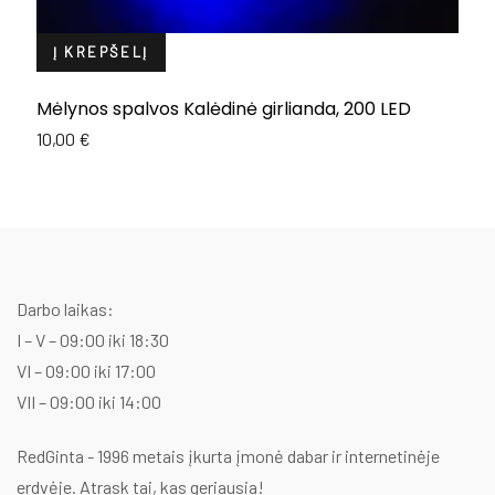
Į KREPŠELĮ
Mėlynos spalvos Kalėdinė girlianda, 200 LED
Š
g
10,00
€
1
Darbo laikas:
I – V – 09:00 iki 18:30
VI – 09:00 iki 17:00
VII – 09:00 iki 14:00
RedGinta - 1996 metais įkurta įmonė dabar ir internetinėje
erdvėje. Atrask tai, kas geriausia!