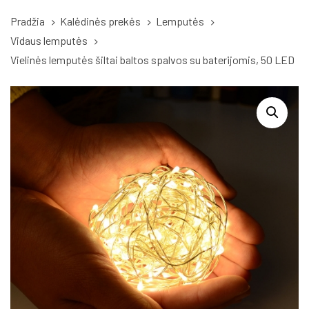
Pradžia
Kalėdinės prekės
Lemputės
Vidaus lemputės
Vielinės lemputės šiltai baltos spalvos su baterijomis, 50 LED