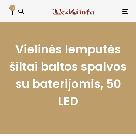
Skip
Skip
0
links
to
Tog
primary
nav
navigation
Skip
Vielinės lemputės
to
content
šiltai baltos spalvos
su baterijomis, 50
LED