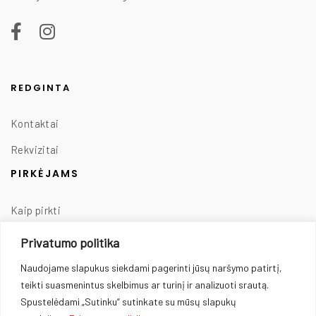
REDGINTA
Kontaktai
Rekvizitai
PIRKĖJAMS
Kaip pirkti
Taisyklės
Privatumo politika
Prekių pristatymas
Naudojame slapukus siekdami pagerinti jūsų naršymo patirtį,
teikti suasmenintus skelbimus ar turinį ir analizuoti srautą.
Prekių grąžinimas
Spustelėdami „Sutinku“ sutinkate su mūsų slapukų
Privatumo politika