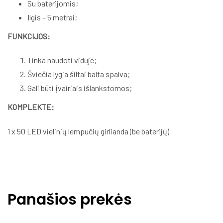
Su baterijomis;
Ilgis – 5 metrai;
FUNKCIJOS:
Tinka naudoti viduje;
Šviečia lygia šiltai balta spalva;
Gali būti įvairiais išlankstomos;
KOMPLEKTE:
1 x 50 LED vielinių lempučių girlianda (be baterijų)
Panašios prekės