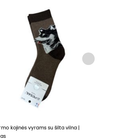
mo kojinės vyrams su šilta vilna |
Moteriškos k
kas
ŠUNIUKAS