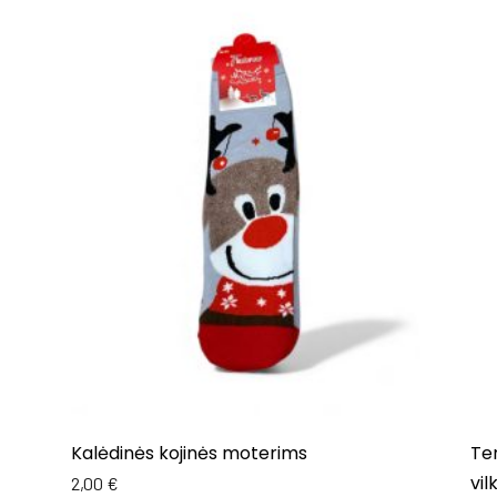
Kalėdinės kojinės moterims
Ter
vil
2,00
€