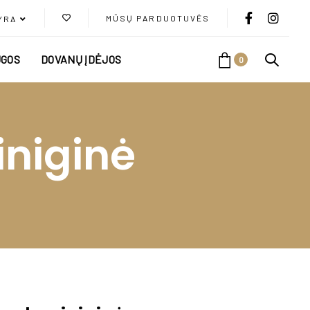
MŪSŲ PARDUOTUVĖS
YRA
GOS
DOVANŲ ĮDĖJOS
0
iniginė