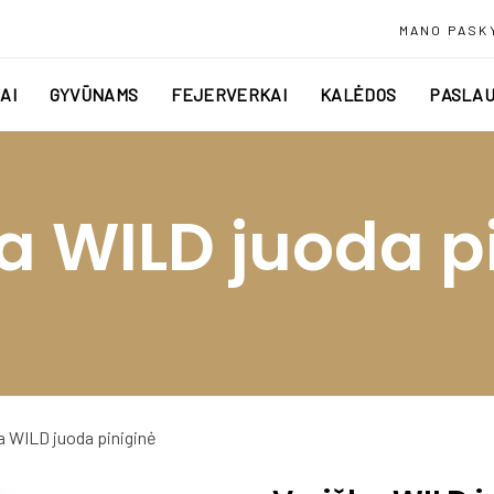
MANO PASK
AI
GYVŪNAMS
FEJERVERKAI
KALĖDOS
PASLAU
a WILD juoda p
a WILD juoda piniginė