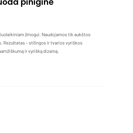
uoda piniginė
šiuolaikiniam žmogui.
Naudojamos tik aukštos
Rezultatas – stilingos ir tvarios vyriškos
aamžiškumą ir vyrišką dizainą.