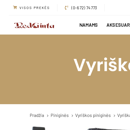
Skip
Skip
(0-672) 74773
VISOS PREKĖS
links
to
primary
NAMAMS
AKSESUAR
navigation
Skip
to
content
Vyrišk
Pradžia
Piniginės
Vyriškos piniginės
Vyrišk