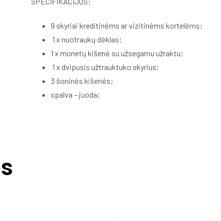
SPECIFIKACIJOS:
9 skyriai kreditinėms ar vizitinėms kortelėms;
1 x nuotraukų dėklas;
1 x monetų kišenė su užsegamu užraktu;
1 x dvipusis užtrauktuko skyrius;
3 šoninės kišenės;
spalva – juoda;
ės