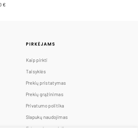
50
€
8,00
€
PIRKĖJAMS
Kaip pirkti
Taisyklės
Prekių pristatymas
Prekių grąžinimas
Privatumo politika
Slapukų naudojimas
Fejerverkų naudojimo