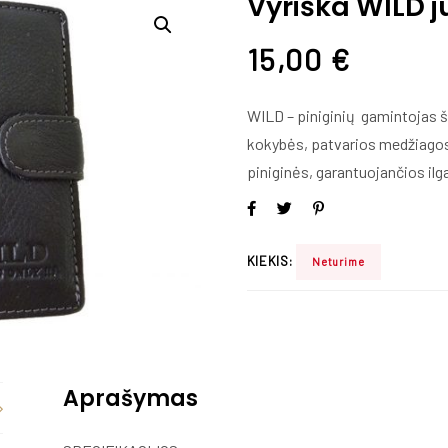
Vyriška WILD j
15,00
€
WILD – piniginių gamintojas 
kokybės, patvarios medžiagos. 
piniginės, garantuojančios ilg
KIEKIS:
Neturime
Aprašymas