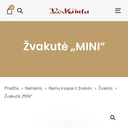
Skip
Skip
0
links
to
Tog
primary
nav
navigation
Skip
Žvakutė „MINI”
to
content
Pradžia
Namams
Namų kvapai ir žvakės
Žvakės
Žvakutė „MINI”
Žvakutė
"MINI"
quantity