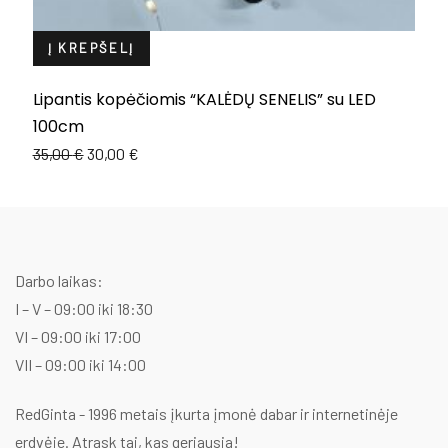
Į KREPŠELĮ
Lipantis kopėčiomis “KALĖDŲ SENELIS” su LED
L
100cm
1
Original
Current
35,00
€
30,00
€
price
price
was:
is:
35,00 €.
30,00 €.
Darbo laikas:
I – V – 09:00 iki 18:30
VI – 09:00 iki 17:00
VII – 09:00 iki 14:00
RedGinta - 1996 metais įkurta įmonė dabar ir internetinėje
erdvėje. Atrask tai, kas geriausia!