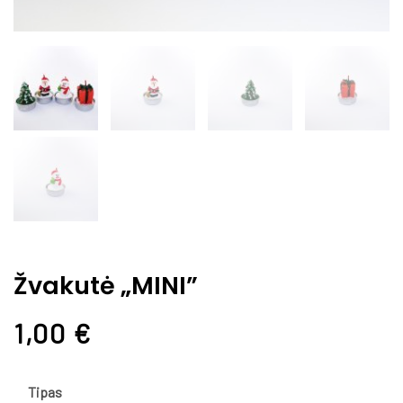
Žvakutė „MINI”
1,00
€
Tipas