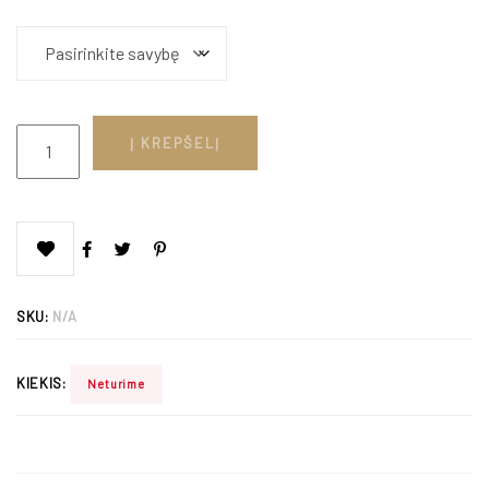
Į KREPŠELĮ
SKU:
N/A
KIEKIS:
Neturime