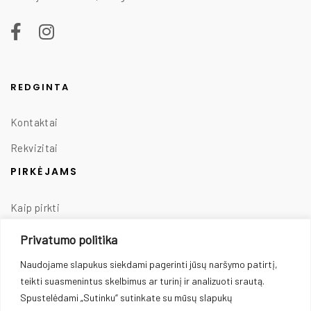
REDGINTA
Kontaktai
Rekvizitai
PIRKĖJAMS
Kaip pirkti
Taisyklės
Privatumo politika
Prekių pristatymas
Naudojame slapukus siekdami pagerinti jūsų naršymo patirtį,
teikti suasmenintus skelbimus ar turinį ir analizuoti srautą.
Prekių grąžinimas
Spustelėdami „Sutinku“ sutinkate su mūsų slapukų
Privatumo politika