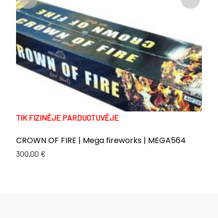
TIK FIZINĖJE PARDUOTUVĖJE
T
CROWN OF FIRE | Mega fireworks | MEGA564
E
C
300,00
€
Or
C
1
p
p
w
is
1
1