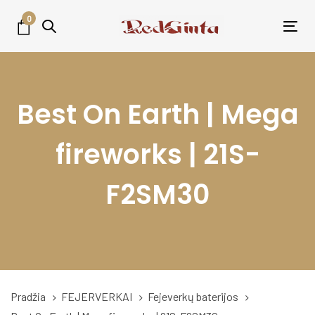
Skip
Skip
0
links
to
Tog
primary
nav
navigation
Skip
Best On Earth | Mega
to
content
fireworks | 21S-
F2SM30
Pradžia
FEJERVERKAI
Fejeverkų baterijos