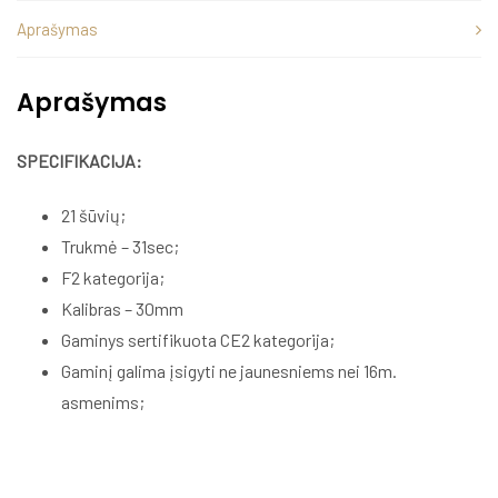
Aprašymas
Aprašymas
SPECIFIKACIJA:
21 šūvių;
Trukmė – 31sec;
F2 kategorija;
Kalibras – 30mm
Gaminys sertifikuota CE2 kategorija;
Gaminį galima įsigyti ne jaunesniems nei 16m.
asmenims;