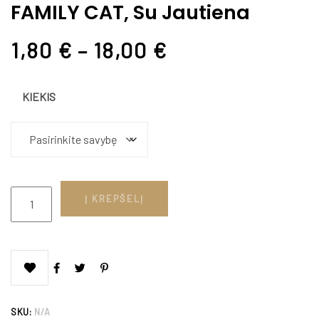
FAMILY CAT, Su Jautiena
1,80
€
–
18,00
€
KIEKIS
Į KREPŠELĮ
SKU:
N/A