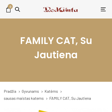
Skip
Skip
0
links
to
Tog
primary
nav
navigation
Skip
FAMILY CAT, Su
to
content
Jautiena
Pradžia
Gyvunams
Katėms
sausas maistas katems
FAMILY CAT, Su Jautiena
FAMILY