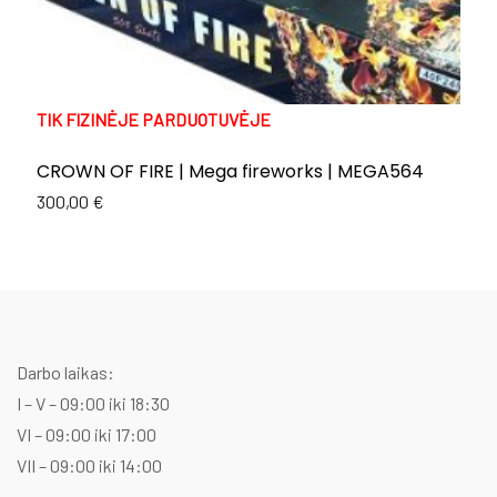
TIK FIZINĖJE PARDUOTUVĖJE
T
CROWN OF FIRE | Mega fireworks | MEGA564
E
C
300,00
€
Or
C
1
p
p
w
is
1
1
Darbo laikas:
I – V – 09:00 iki 18:30
VI – 09:00 iki 17:00
VII – 09:00 iki 14:00