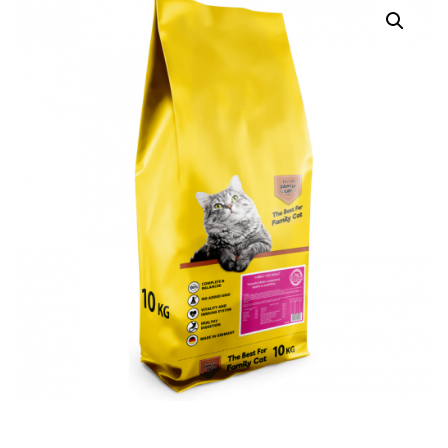
CAT,
Su
Jautiena
quantity