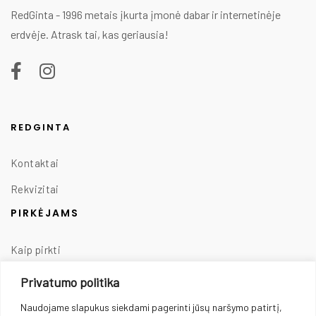
RedGinta - 1996 metais įkurta įmonė dabar ir internetinėje
erdvėje. Atrask tai, kas geriausia!
REDGINTA
Kontaktai
Rekvizitai
PIRKĖJAMS
Kaip pirkti
Taisyklės
Privatumo politika
Prekių pristatymas
Naudojame slapukus siekdami pagerinti jūsų naršymo patirtį,