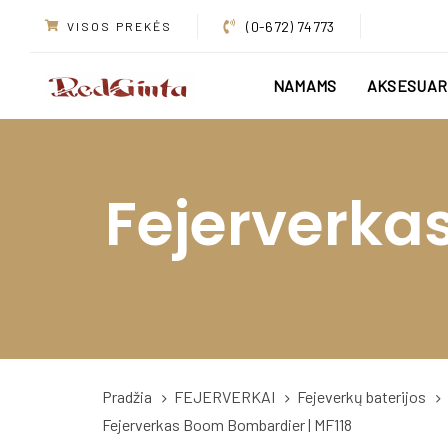
Skip
Skip
(0-672) 74773
VISOS PREKĖS
links
to
primary
NAMAMS
AKSESUAR
navigation
Skip
to
content
Fejerverka
Pradžia
FEJERVERKAI
Fejeverkų baterijos
Fejerverkas Boom Bombardier | MF118