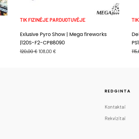
TIK FIZINĖJE PARDUOTUVĖJE
TI
Exlusive Pyro Show | Mega fireworks
Del
|120S-F2-CPB8090
PS
120,00
€
108,00
€
115
REDGINTA
Kontaktai
Rekvizitai