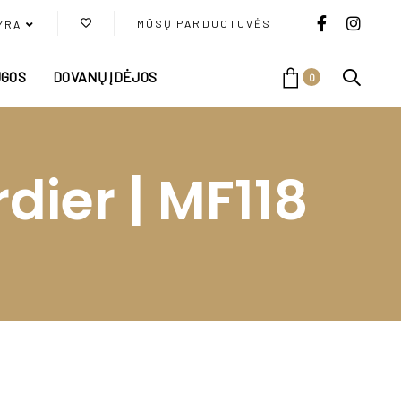
MŪSŲ PARDUOTUVĖS
YRA
GOS
DOVANŲ ĮDĖJOS
0
ier | MF118