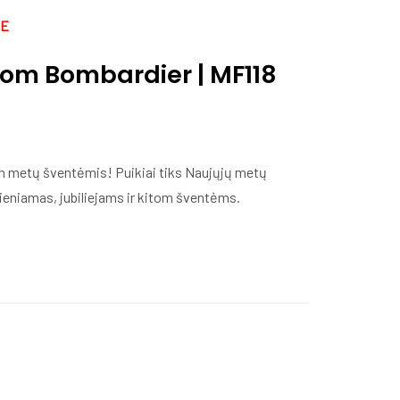
JE
oom Bombardier | MF118
om metų šventėmis! Puikiai tiks Naujųjų metų
eniamas, jubiliejams ir kitom šventėms.