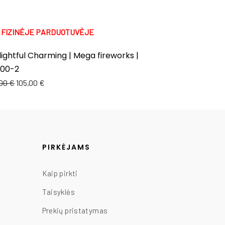
K FIZINĖJE PARDUOTUVĖJE
TIK FIZINĖJE 
ightful Charming | Mega fireworks |
Soar | Mega f
100-2
147,00
€
130,00
,00
€
105,00
€
PIRKĖJAMS
Kaip pirkti
Taisyklės
Prekių pristatymas