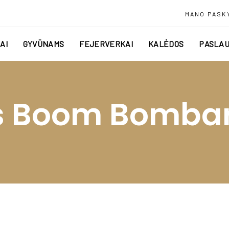
MANO PASK
AI
GYVŪNAMS
FEJERVERKAI
KALĖDOS
PASLAU
s Boom Bombard