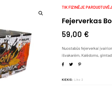
TIK FIZINĖJE PARDUOTUVĖ
Fejerverkas B
59,00
€
Nuostabūs fejerverkai įvairi
išvakarėm, Kalėdoms, gimtadi
KIEKIS:
Liko 2