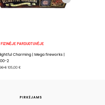
K FIZINĖJE PARDUOTUVĖJE
TIK FIZINĖJE 
ightful Charming | Mega fireworks |
Soar | Mega f
100-2
147,00
€
130,00
,00
€
105,00
€
PIRKĖJAMS