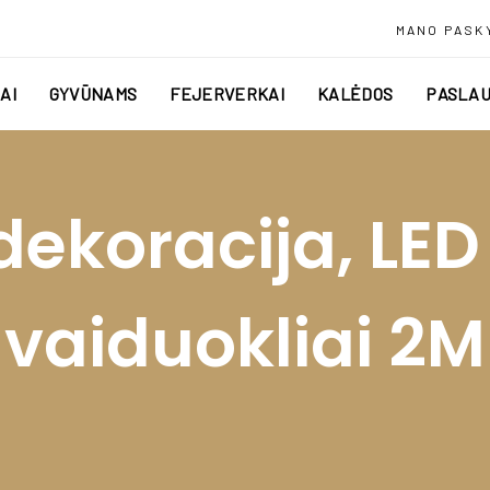
MANO PASK
AI
GYVŪNAMS
FEJERVERKAI
KALĖDOS
PASLAU
dekoracija, LE
vaiduokliai 2M