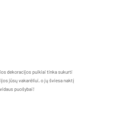
os dekoracijos puikiai tinka sukurti
os jūsų vakarėliui, o jų šviesa naktį
k vidaus puošybai!