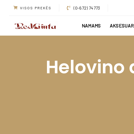
Skip
Skip
(0-672) 74773
VISOS PREKĖS
links
to
primary
NAMAMS
AKSESUAR
navigation
Skip
to
content
Helovino 