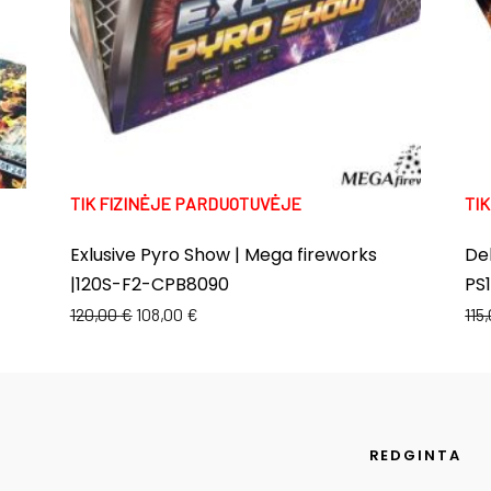
TIK FIZINĖJE PARDUOTUVĖJE
TI
Exlusive Pyro Show | Mega fireworks
Del
|120S-F2-CPB8090
PS
120,00
€
108,00
€
115
REDGINTA