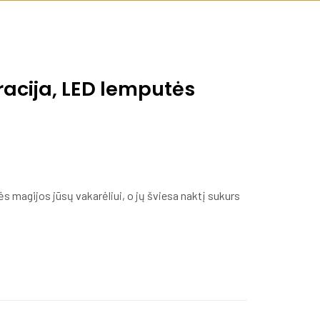
acija, LED lemputės
ės magijos jūsų vakarėliui, o jų šviesa naktį sukurs