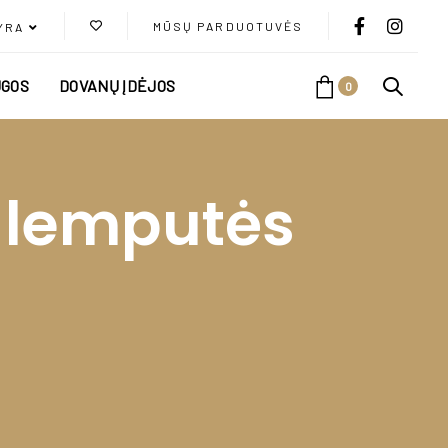
MŪSŲ PARDUOTUVĖS
YRA
GOS
DOVANŲ ĮDĖJOS
0
D lemputės