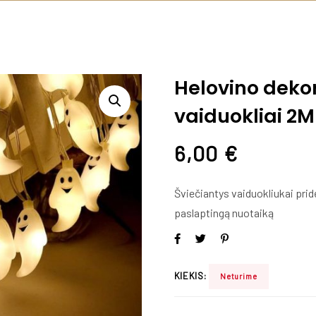
Helovino dekor
vaiduokliai 2M
6,00
€
Šviečiantys vaiduokliukai prid
paslaptingą nuotaiką
KIEKIS:
Neturime