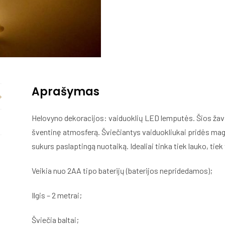
Aprašymas
Helovyno dekoracijos: vaiduoklių LED lemputės. Šios žavi
šventinę atmosferą. Šviečiantys vaiduokliukai pridės magij
sukurs paslaptingą nuotaiką. Idealiai tinka tiek lauko, tie
Veikia nuo 2AA tipo baterijų (baterijos nepridedamos);
Ilgis – 2 metrai;
Šviečia baltai;