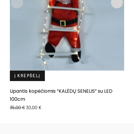
Į KREPŠELĮ
Lipantis kopėčiomis “KALĖDŲ SENELIS” su LED
L
100cm
1
Original
Current
35,00
€
30,00
€
price
price
was:
is:
35,00 €.
30,00 €.