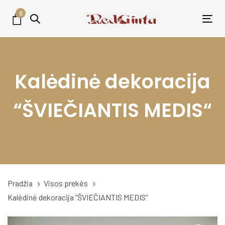
Skip
Skip
0
links
to
Tog
primary
nav
navigation
Skip
Kalėdinė dekoracija
to
content
“ŠVIEČIANTIS MEDIS“
Pradžia
Visos prekės
Kalėdinė dekoracija “ŠVIEČIANTIS MEDIS“