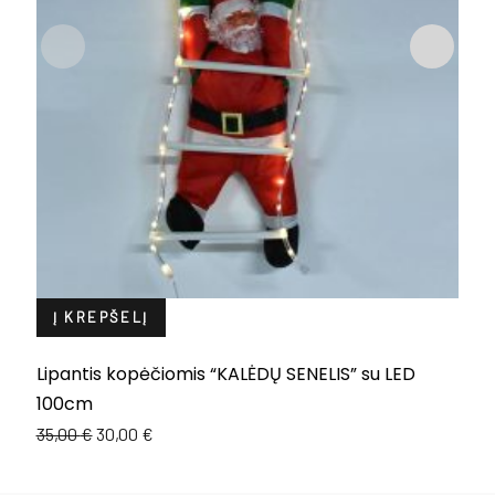
Į KREPŠELĮ
Lipantis kopėčiomis “KALĖDŲ SENELIS” su LED
L
100cm
1
Original
Current
35,00
€
30,00
€
price
price
was:
is: