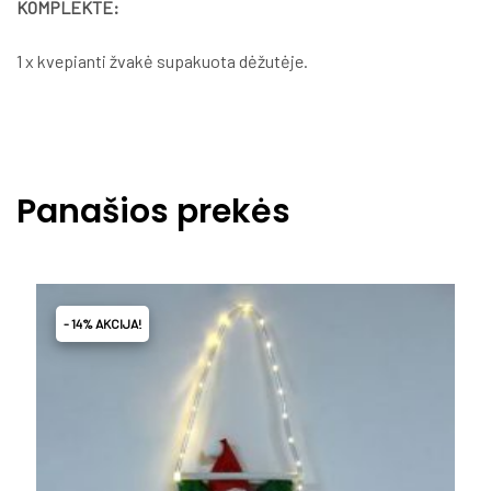
KOMPLEKTE:
1 x kvepianti žvakė supakuota dėžutėje.
Panašios prekės
- 14% AKCIJA!