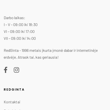
35,00 €.
30,00 €.
Darbo laikas:
I – V – 09:00 iki 18:30
VI – 09:00 iki 17:00
VII – 09:00 iki 14:00
RedGinta - 1996 metais įkurta įmonė dabar ir internetinėje
erdvėje. Atrask tai, kas geriausia!
REDGINTA
Kontaktai