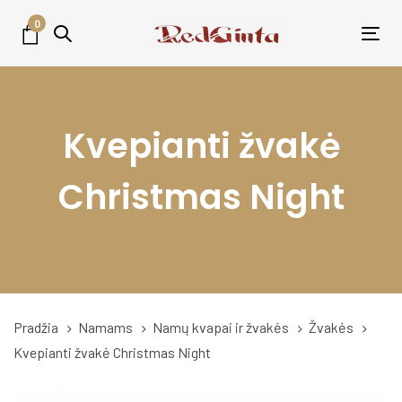
Skip
Skip
0
links
to
Tog
primary
nav
navigation
Skip
Kvepianti žvakė
to
content
Christmas Night
Pradžia
Namams
Namų kvapai ir žvakės
Žvakės
Kvepianti žvakė Christmas Night