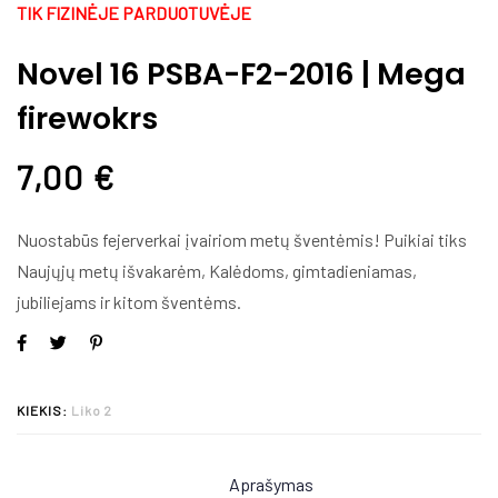
TIK FIZINĖJE PARDUOTUVĖJE
Novel 16 PSBA-F2-2016 | Mega
firewokrs
7,00
€
Nuostabūs fejerverkai įvairiom metų šventėmis! Puikiai tiks
Naujųjų metų išvakarėm, Kalėdoms, gimtadieniamas,
jubiliejams ir kitom šventėms.
KIEKIS:
Liko 2
Aprašymas