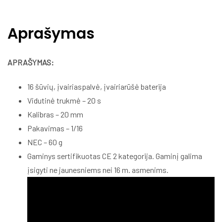
Aprašymas
APRAŠYMAS:
16 šūvių, įvairiaspalvė, įvairiarūšė baterija
Vidutinė trukmė – 20 s
Kalibras – 20 mm
Pakavimas – 1/16
NEC – 60 g
Gaminys sertifikuotas CE 2 kategorija. Gaminį galima
įsigyti ne jaunesniems nei 16 m. asmenims.