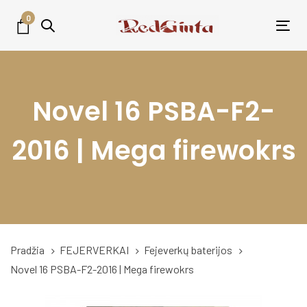
Skip
Skip
0
links
to
Tog
primary
nav
navigation
Skip
Novel 16 PSBA-F2-
to
content
2016 | Mega firewokrs
Pradžia
FEJERVERKAI
Fejeverkų baterijos
Novel 16 PSBA-F2-2016 | Mega firewokrs