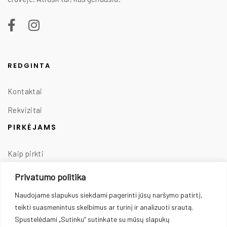
REDGINTA
Kontaktai
Rekvizitai
PIRKĖJAMS
Kaip pirkti
Taisyklės
Privatumo politika
Prekių pristatymas
Naudojame slapukus siekdami pagerinti jūsų naršymo patirtį,
teikti suasmenintus skelbimus ar turinį ir analizuoti srautą.
Prekių grąžinimas
Spustelėdami „Sutinku“ sutinkate su mūsų slapukų