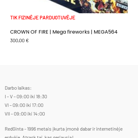
TIK FIZINĖJE PARDUOTUVĖJE
T
CROWN OF FIRE | Mega fireworks | MEGA564
E
C
300,00
€
Or
C
1
p
p
w
is
1
1
Darbo laikas:
I – V – 09:00 iki 18:30
VI – 09:00 iki 17:00
VII – 09:00 iki 14:00
RedGinta - 1996 metais įkurta įmonė dabar ir internetinėje
erdvėje. Atrask tai, kas geriausia!