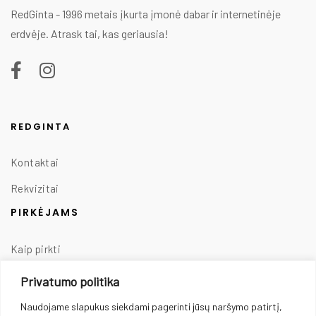
RedGinta - 1996 metais įkurta įmonė dabar ir internetinėje
erdvėje. Atrask tai, kas geriausia!
REDGINTA
Kontaktai
Rekvizitai
PIRKĖJAMS
Kaip pirkti
Taisyklės
Privatumo politika
Prekių pristatymas
Naudojame slapukus siekdami pagerinti jūsų naršymo patirtį,