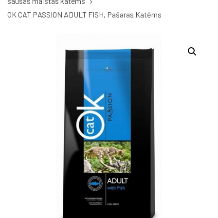
sausas maistas katems
OK CAT PASSION ADULT FISH, Pašaras Katėms
OK
CAT
PASSION
ADULT
FISH,
Pašaras
Katėms
quantity