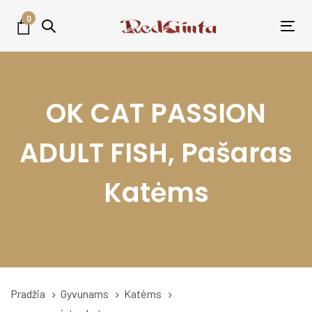
Skip
Skip
0
links
to
Tog
primary
nav
navigation
Skip
OK CAT PASSION
to
content
ADULT FISH, Pašaras
Katėms
Pradžia
Gyvunams
Katėms