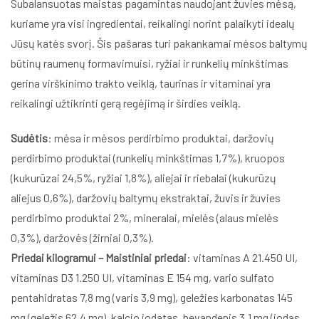
Subalansuotas maistas pagamintas naudojant žuvies mėsą,
kuriame yra visi ingredientai, reikalingi norint palaikyti idealų
Jūsų katės svorį. Šis pašaras turi pakankamai mėsos baltymų
būtinų raumenų formavimuisi, ryžiai ir runkelių minkštimas
gerina virškinimo trakto veiklą, taurinas ir vitaminai yra
reikalingi užtikrinti gerą regėjimą ir širdies veiklą.
Sudėtis
: mėsa ir mėsos perdirbimo produktai, daržovių
perdirbimo produktai (runkelių minkštimas 1,7%), kruopos
(kukurūzai 24,5%, ryžiai 1,8%), aliejai ir riebalai (kukurūzų
aliejus 0,6%), daržovių baltymų ekstraktai, žuvis ir žuvies
perdirbimo produktai 2%, mineralai, mielės (alaus mielės
0,3%), daržovės (žirniai 0,3%).
Priedai kilogramui
– Maistiniai priedai
: vitaminas A 21.450 UI,
vitaminas D3 1.250 UI, vitaminas E 154 mg, vario sulfato
pentahidratas 7,8 mg (varis 3,9 mg), geležies karbonatas 145
mg (geležis 62,4 mg), kalcio jodatas, bevandenis 3,1 mg (jodas