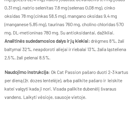
0,31 mg), natrio selenitas 7,8 mg (selenas 0,08 mg), cinko
oksidas 78 mg (cinkas 58,5 mg), mangano oksidas 9,4 mg
(manganese 5,85 mg), taurinas 760 mg, cholino chloridas 570
mg, DL-metioninas 780 mg. Su antioksidantai, dažikliai.
Analitinės sudedamosios dalys ir jų kiekiai:
drėgmes 8%, žali
baltymai 32%, neapdoroti aliejai ir riebalai 13%, žalia ląsteliena
2,5%, žali pelenai 8,5%.
Naudojimo instrukcija
: Ok Cat Passion pašaro duoti 2-3 kartus
per dieną (žr. dozes lentelėje), arba palikite pašaro ir leiskite
katei valgyti kada ji nori. Visada palikite dubenėlį švaraus
vandens. Laikyti vėsioje, sausoje vietoje.