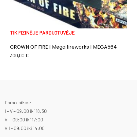
TIK FIZINĖJE PARDUOTUVĖJE
T
CROWN OF FIRE | Mega fireworks | MEGA564
E
C
300,00
€
Or
C
1
p
p
w
is
1
1
Darbo laikas:
I – V – 09:00 iki 18:30
VI – 09:00 iki 17:00
VII – 09:00 iki 14:00