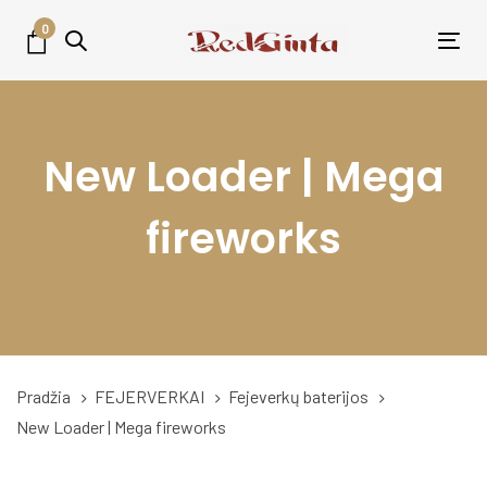
Skip
Skip
0
links
to
Tog
primary
nav
navigation
Skip
New Loader | Mega
to
content
fireworks
Pradžia
FEJERVERKAI
Fejeverkų baterijos
New Loader | Mega fireworks