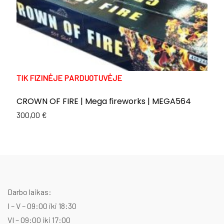
TIK FIZINĖJE PARDUOTUVĖJE
T
CROWN OF FIRE | Mega fireworks | MEGA564
E
C
300,00
€
Or
C
1
p
p
w
is
1
1
Darbo laikas:
I – V – 09:00 iki 18:30
VI – 09:00 iki 17:00