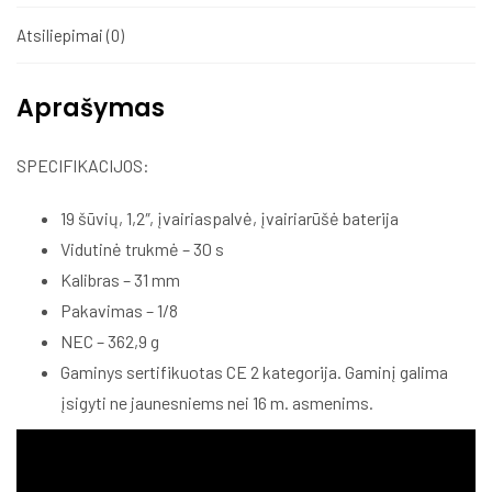
Atsiliepimai (0)
Aprašymas
SPECIFIKACIJOS:
19 šūvių, 1,2″, įvairiaspalvė, įvairiarūšė baterija
Vidutinė trukmė – 30 s
Kalibras – 31 mm
Pakavimas – 1/8
NEC – 362,9 g
Gaminys sertifikuotas CE 2 kategorija. Gaminį galima
įsigyti ne jaunesniems nei 16 m. asmenims.